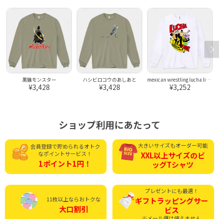
黒猫モンスター
ハシビロコウのあしあと
mexican wrestling lucha libre15
¥3,428
¥3,428
¥3,252
ショップ利用にあたって
大きいサイズもオーダー可能
会員登録で貯められる
オトク
なポイントサービス！
XXL以上サイズの
ビ
1ポイント1円！
ッグTシャツ
プレゼントにも最適！
11枚以上ならおトクな
ギフトラッピング
サー
大口割引
ビス
※メール便は使えません