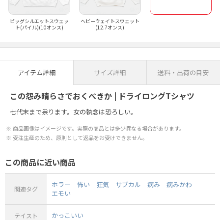
ビッグシルエットスウェッ
ヘビーウェイトスウェット
ト(パイル)(10オンス)
(12.7オンス)
アイテム詳細
サイズ詳細
送料・出荷の目安
この怨み晴らさでおくべきか | ドライロングTシャツ
七代末まで祟ります。女の執念は恐ろしい。
商品画像はイメージです。実際の商品とは多少異なる場合があります。
受注生産のため、原則として返品をお受けできません。
この商品に近い商品
ホラー
怖い
狂気
サブカル
病み
病みかわ
関連タグ
エモい
かっこいい
テイスト