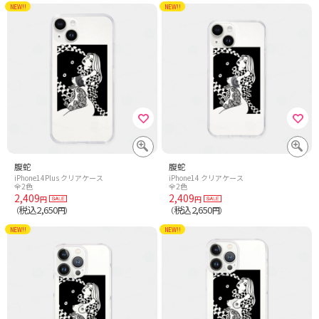
NEW!!
NEW!!
腹蛇
腹蛇
iPhone14Plus クリアケース
iPhone14 クリアケース
全2色
全2色
2,409
2,409
円
円
税込2,650
税込2,650
（
円）
（
円）
NEW!!
NEW!!