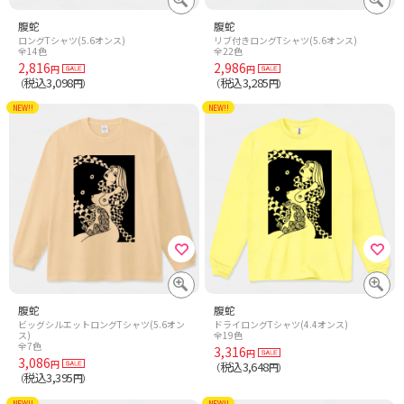
腹蛇
腹蛇
ロングTシャツ(5.6オンス)
リブ付きロングTシャツ(5.6オンス)
全14色
全22色
2,816
2,986
円
円
税込3,098
税込3,285
（
円）
（
円）
NEW!!
NEW!!
腹蛇
腹蛇
ビッグシルエットロングTシャツ(5.6オン
ドライロングTシャツ(4.4オンス)
ス)
全19色
全7色
3,316
円
3,086
円
税込3,648
（
円）
税込3,395
（
円）
NEW!!
NEW!!