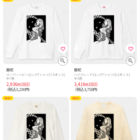
腹蛇
腹蛇
スーパーヘビーロングTシャツ(7.4オンス)
ハイグレードロングTシャツ(6.2オンス)
全7色
全3色
2,936
3,416
円
円
税込3,230
税込3,758
（
円）
（
円）
NEW!!
NEW!!