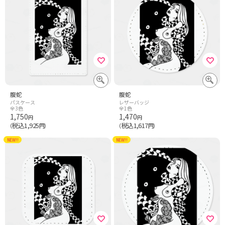
腹蛇
腹蛇
パスケース
レザーバッジ
全3色
全1色
1,750
1,470
円
円
税込1,925
税込1,617
（
円）
（
円）
NEW!!
NEW!!