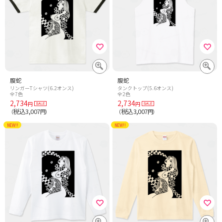
腹蛇
腹蛇
リンガーTシャツ(6.2オンス)
タンクトップ(5.6オンス)
全7色
全2色
2,734
2,734
円
円
税込3,007
税込3,007
（
円）
（
円）
NEW!!
NEW!!