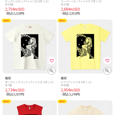
ビッグシルエットTシャツ(5.6オンス)
スーパーヘビーTシャツ(7.4オンス)
全10色
全22色
2,754
2,684
円
円
税込3,029
税込2,952
（
円）
（
円）
NEW!!
NEW!!
腹蛇
腹蛇
オーガニックコットンTシャツ(5.3オンス)
ドライTシャツ(4.4オンス)
全7色
全48色
2,734
2,954
円
円
税込3,007
税込3,249
（
円）
（
円）
NEW!!
NEW!!