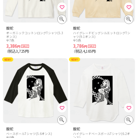
腹蛇
腹蛇
オーガニックコットンロングTシャツ(5.3
ハイグレードビッグシルエットロングTシ
オンス)
ャツ(9.1オンス)
全7色
全5色
3,386
3,786
円
円
税込3,725
税込4,165
（
円）
（
円）
NEW!!
NEW!!
腹蛇
腹蛇
ベースボールTシャツ(5.6オンス)
ハイグレードベースボールTシャツ(6.2オ
全6色
ンス)