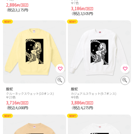
全7色
2,886
円
3,186
円
税込3,175
（
円）
税込3,505
（
円）
NEW!!
NEW!!
腹蛇
腹蛇
クルーネックスウェット(10オンス)
カジュアルスウェット(9.7オンス)
全23色
全8色
3,716
3,886
円
円
税込4,088
税込4,275
（
円）
（
円）
NEW!!
NEW!!