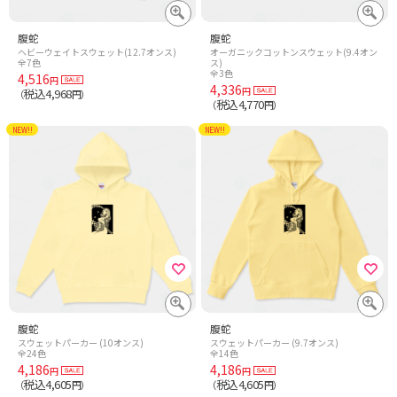
腹蛇
腹蛇
ヘビーウェイトスウェット(12.7オンス)
オーガニックコットンスウェット(9.4オン
全7色
ス)
全3色
4,516
円
4,336
円
税込4,968
（
円）
税込4,770
（
円）
NEW!!
NEW!!
腹蛇
腹蛇
スウェットパーカー (10オンス)
スウェットパーカー (9.7オンス)
全24色
全14色
4,186
4,186
円
円
税込4,605
税込4,605
（
円）
（
円）