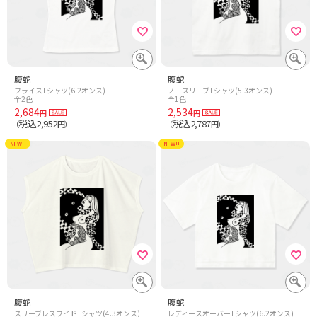
腹蛇
腹蛇
フライスTシャツ(6.2オンス)
ノースリーブTシャツ(5.3オンス)
全2色
全1色
2,684
2,534
円
円
税込2,952
税込2,787
（
円）
（
円）
NEW!!
NEW!!
腹蛇
腹蛇
スリーブレスワイドTシャツ(4.3オンス)
レディースオーバーTシャツ(6.2オンス)