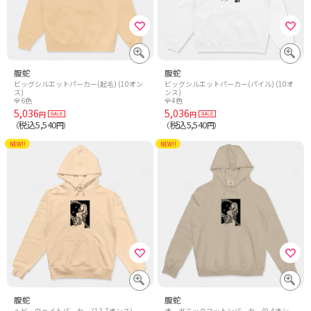
腹蛇
腹蛇
ビッグシルエットパーカー(起毛) (10オン
ビッグシルエットパーカー(パイル) (10オ
ス)
ンス)
全6色
全4色
5,036
5,036
円
円
税込5,540
税込5,540
（
円）
（
円）
NEW!!
NEW!!
腹蛇
腹蛇
ヘビーウェイトパーカー (12.7オンス)
オーガニックコットンパーカー(9.4オン