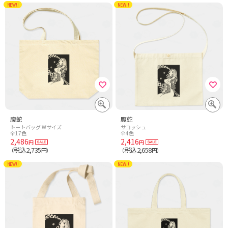
NEW!!
NEW!!
腹蛇
腹蛇
トートバッグ Wサイズ
サコッシュ
全17色
全4色
2,486
2,416
円
円
税込2,735
税込2,658
（
円）
（
円）
NEW!!
NEW!!