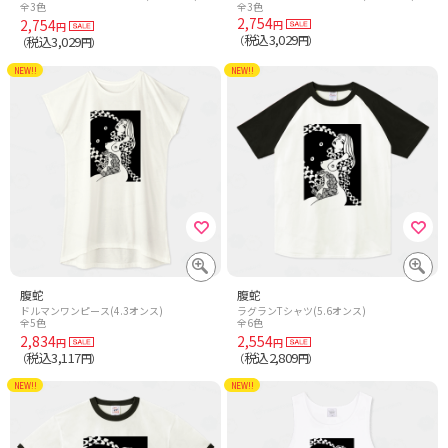
全3色
全3色
2,754
2,754
円
円
税込3,029
税込3,029
（
円）
（
円）
NEW!!
NEW!!
腹蛇
腹蛇
ドルマンワンピース(4.3オンス)
ラグランTシャツ(5.6オンス)
全5色
全6色
2,834
2,554
円
円
税込3,117
税込2,809
（
円）
（
円）
NEW!!
NEW!!