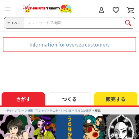
すべて
Information for oversea customers
さがす
つくる
販売する
デザインTシャツ通販【Ｔシャツトリニティ】HOME
うらなか書房
腹蛇