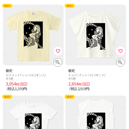
NEW!!
NEW!!
腹蛇
腹蛇
ピグメントTシャツ(6.2オンス)
ドルマンTシャツ(4.3オンス)
全3色
全5色
3,054
2,654
円
円
税込3,359
税込2,919
（
円）
（
円）
NEW!!
NEW!!