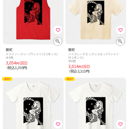
腹蛇
腹蛇
ドライノースリーブTシャツ (3.5オンス)
ハイグレードビッグシルエットTシャツ
全4色
(9.1オンス)
全8色
3,054
円
3,014
円
税込3,359
（
円）
税込3,315
（
円）
NEW!!
NEW!!