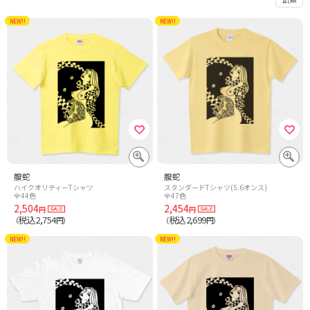
並び順
NEW!!
NEW!!
腹蛇
腹蛇
ハイクオリティーTシャツ
スタンダードTシャツ(5.6オンス)
全44色
全47色
2,504
2,454
円
円
税込2,754
税込2,699
（
円）
（
円）
NEW!!
NEW!!