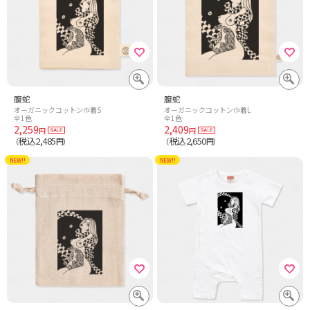
腹蛇
腹蛇
オーガニックコットン巾着S
オーガニックコットン巾着L
全1色
全1色
2,259
2,409
円
円
税込2,485
税込2,650
（
円）
（
円）
NEW!!
NEW!!