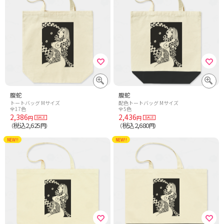
腹蛇
腹蛇
トートバッグ Mサイズ
配色トートバッグ Mサイズ
全17色
全5色
2,386
2,436
円
円
税込2,625
税込2,680
（
円）
（
円）
NEW!!
NEW!!