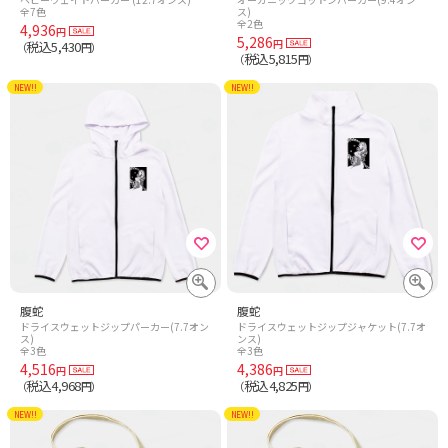
全7色
ス)
全2色
4,936
円
5,286
円
税込5,430
（
円）
税込5,815
（
円）
NEW!!
NEW!!
腹蛇
腹蛇
ドライスウェットジップパーカー(7.7オン
ドライスウェットジップジャケット(7.7オ
ス)
ンス)
全3色
全3色
4,516
4,386
円
円
税込4,968
税込4,825
（
円）
（
円）
NEW!!
NEW!!