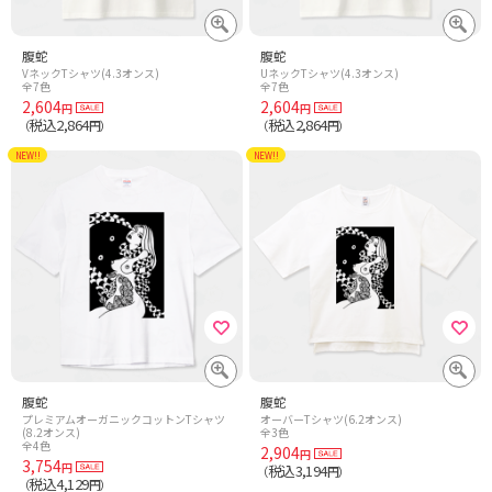
腹蛇
腹蛇
VネックTシャツ(4.3オンス)
UネックTシャツ(4.3オンス)
全7色
全7色
2,604
2,604
円
円
税込2,864
税込2,864
（
円）
（
円）
NEW!!
NEW!!
腹蛇
腹蛇
プレミアムオーガニックコットンTシャツ
オーバーTシャツ(6.2オンス)
(8.2オンス)
全3色
全4色
2,904
円
3,754
円
税込3,194
（
円）
税込4,129
（
円）