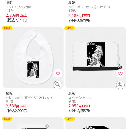
腹蛇
腹蛇
コットンリネン巾着
ベビー カバーオール(5.6オンス)
全1色
全5色
2,309
3,186
円
円
税込2,540
（
円）
税込3,505
（
円）
NEW!!
NEW!!
腹蛇
腹蛇
ベビー スタイ(裏パイル)(10オンス)
コインパスケース
全5色
全2色
2,636
2,959
円
円
税込2,900
税込3,255
（
円）
（
円）
NEW!!
NEW!!