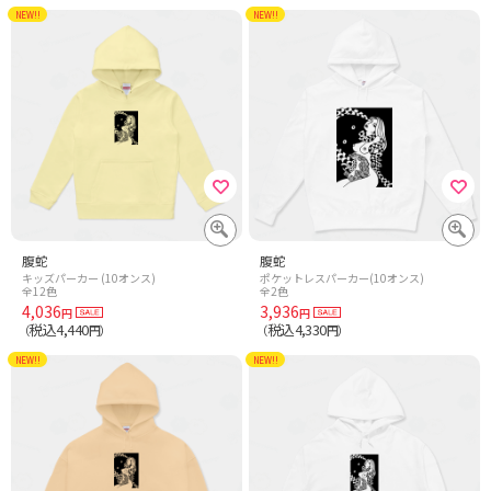
NEW!!
NEW!!
腹蛇
腹蛇
キッズパーカー (10オンス)
ポケットレスパーカー(10オンス)
全12色
全2色
4,036
3,936
円
円
税込4,440
税込4,330
（
円）
（
円）
NEW!!
NEW!!