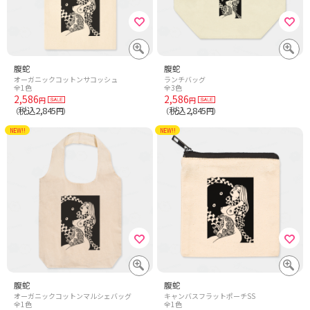
腹蛇
腹蛇
オーガニックコットンサコッシュ
ランチバッグ
全1色
全3色
2,586
2,586
円
円
税込2,845
税込2,845
（
円）
（
円）
NEW!!
NEW!!
腹蛇
腹蛇
オーガニックコットンマルシェバッグ
キャンバスフラットポーチSS
全1色
全1色