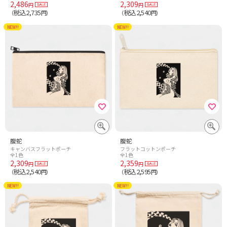
2,486
2,309
円
円
税込2,735
税込2,540
（
円）
（
円）
NEW!!
NEW!!
腹蛇
腹蛇
キャンバスフラットポーチ
フラットコットンポーチ
全1色
全1色
2,309
2,359
円
円
税込2,540
税込2,595
（
円）
（
円）
NEW!!
NEW!!