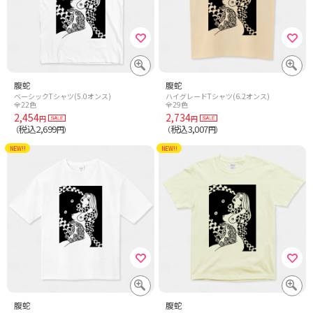
腹蛇
腹蛇
ベーシックTシャツ(5.0オンス)
ハイグレードTシャツ(6.2オンス)
全22色
全29色
2,454
2,734
円
円
税込2,699
税込3,007
（
円）
（
円）
NEW!!
NEW!!
腹蛇
腹蛇