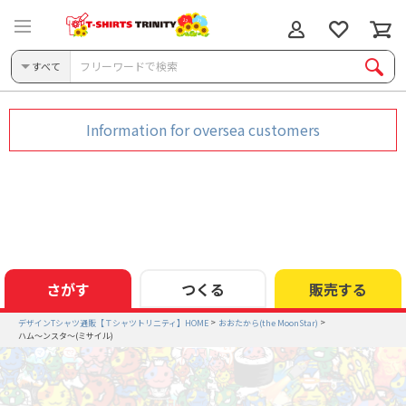
すべて
Information for oversea customers
さがす
つくる
販売する
デザインTシャツ通販【Ｔシャツトリニティ】HOME
おおたから(the MoonStar)
ハム～ンスタ～(ミサイル)