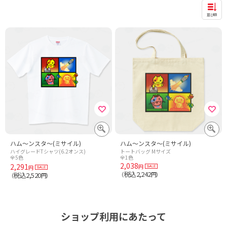
並び順
ハム～ンスタ～(ミサイル)
ハム～ンスタ～(ミサイル)
ハイグレードTシャツ(6.2オンス)
トートバッグ Mサイズ
全5色
全1色
2,038
2,291
円
円
税込2,242
税込2,520
（
円）
（
円）
ショップ利用にあたって