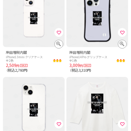
岸田増税内閣
岸田増税内閣
iPhone13mini クリアケース
iPhone14Pro グリップケース
全2色
全1色
2,509
3,009
円
円
税込2,760
税込3,310
（
円）
（
円）