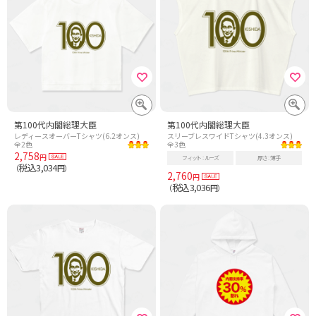
第100代内閣総理大臣
第100代内閣総理大臣
レディースオーバーTシャツ(6.2オンス)
スリーブレスワイドTシャツ(4.3オンス)
全2色
全3色
2,758
円
フィット
ルーズ
厚さ
薄手
税込3,034
（
円）
2,760
円
税込3,036
（
円）