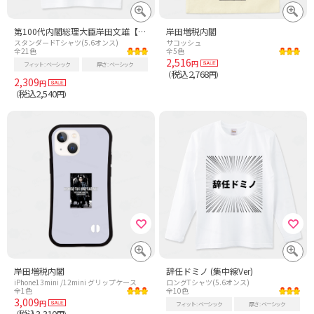
第100代内閣総理大臣岸田文雄【時事・政治】
岸田増税内閣
スタンダードTシャツ(5.6オンス)
サコッシュ
全21色
全5色
2,516
円
フィット
ベーシック
厚さ
ベーシック
税込2,768
（
円）
2,309
円
税込2,540
（
円）
岸田増税内閣
辞任ドミノ (集中線Ver)
iPhone13mini /12mini グリップケース
ロングTシャツ(5.6オンス)
全1色
全10色
3,009
円
フィット
ベーシック
厚さ
ベーシック
税込3,310
（
円）