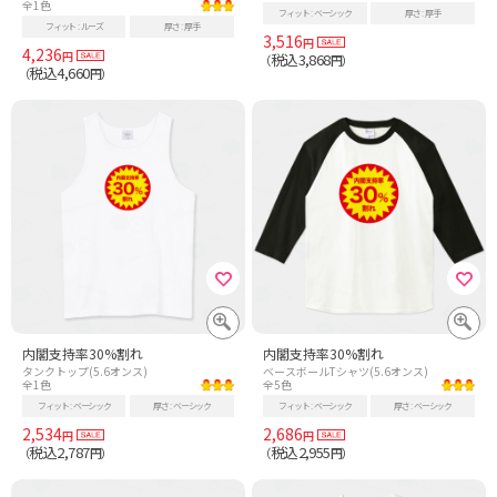
全1色
フィット
ベーシック
厚さ
厚手
フィット
ルーズ
厚さ
厚手
3,516
円
4,236
円
税込3,868
（
円）
税込4,660
（
円）
内閣支持率30%割れ
内閣支持率30%割れ
タンクトップ(5.6オンス)
ベースボールTシャツ(5.6オンス)
全1色
全5色
フィット
ベーシック
厚さ
ベーシック
フィット
ベーシック
厚さ
ベーシック
2,534
2,686
円
円
税込2,787
税込2,955
（
円）
（
円）