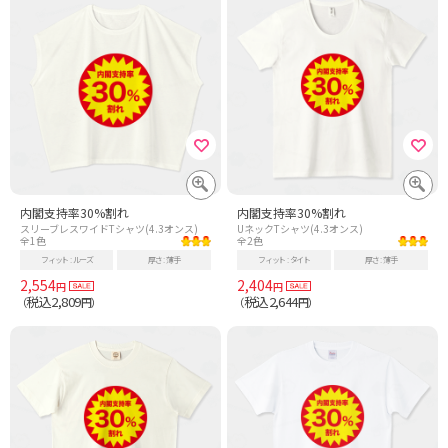
内閣支持率30%割れ
内閣支持率30%割れ
スリーブレスワイドTシャツ(4.3オンス)
UネックTシャツ(4.3オンス)
全1色
全2色
フィット
ルーズ
厚さ
薄手
フィット
タイト
厚さ
薄手
2,554
2,404
円
円
税込2,809
税込2,644
（
円）
（
円）