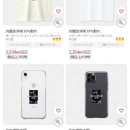
内閣支持率30%割れ
内閣支持率30%割れ
オーガニックコットンTシャツ(5.3オンス)
スタンダードTシャツ(5.6オンス)
全1色
全1色
フィット
ベーシック
厚さ
ベーシック
フィット
ベーシック
厚さ
ベーシック
2,534
2,254
円
円
税込2,787
税込2,479
（
円）
（
円）