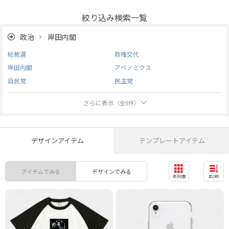
絞り込み検索一覧
政治
岸田内閣
総裁選
政権交代
岸田内閣
アベノミクス
自民党
民主党
さらに表示
（全
8
件）
デザインアイテム
テンプレートアイテム
アイテムでみる
デザインでみる
表示切替
並び順