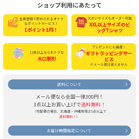
ショップ利用にあたって
大きいサイズもオーダー可能
会員登録で貯められる
オトク
なポイントサービス！
XXL以上サイズの
ビ
1ポイント1円！
ッグTシャツ
プレゼントにも最適！
11枚以上ならおトクな
ギフトラッピング
サー
大口割引
ビス
※メール便は使えません
送料について
メール便なら全国一律300円！
3点以上お買い上げで
送料無料！
（宅配便の場合、北海道・沖縄地域は5点以上で
送料無料！
）
お届け時間指定について