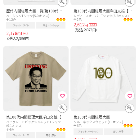
歴代内閣総理大臣一覧(第100代岸田文雄まで)
第100代内閣総理大臣岸田文雄【時事・政治】
ベーシックTシャツ(5.0オンス)
レディースオーバーTシャツ(6.2オンス)
全12色
全2色
2,612
円
フィット
タイト
厚さ
ベーシック
税込2,873
（
円）
2,178
円
税込2,396
（
円）
第100代内閣総理大臣岸田文雄【時事・政治】
第100代内閣総理大臣
ハイグレードビッグシルエットTシャツ
クルーネックスウェット(10オンス)
(9.1オンス)
全6色
全4色
フィット
ベーシック
厚さ
厚手
フィット
ルーズ
厚さ
厚手