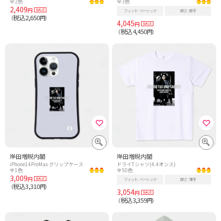
全2色
全3色
2,409
円
フィット
ベーシック
厚さ
厚手
税込2,650
（
円）
4,045
円
税込4,450
（
円）
岸田増税内閣
岸田増税内閣
iPhone14ProMax グリップケース
ドライTシャツ(4.4オンス)
全1色
全50色
3,009
円
フィット
ベーシック
厚さ
薄手
税込3,310
（
円）
3,054
円
税込3,359
（
円）