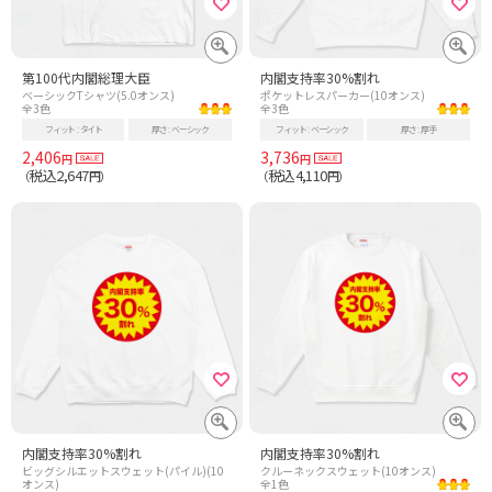
第100代内閣総理大臣
内閣支持率30%割れ
ベーシックTシャツ(5.0オンス)
ポケットレスパーカー(10オンス)
全3色
全3色
フィット
タイト
厚さ
ベーシック
フィット
ベーシック
厚さ
厚手
2,406
3,736
円
円
税込2,647
税込4,110
（
円）
（
円）
内閣支持率30%割れ
内閣支持率30%割れ
ビッグシルエットスウェット(パイル)(10
クルーネックスウェット(10オンス)
オンス)
全1色