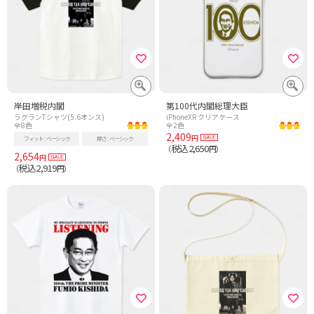
岸田増税内閣
第100代内閣総理大臣
ラグランTシャツ(5.6オンス)
iPhoneXR クリアケース
全8色
全2色
2,409
円
フィット
ベーシック
厚さ
ベーシック
税込2,650
（
円）
2,654
円
税込2,919
（
円）