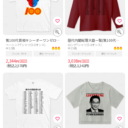
第100代首相キシーダーワンゼロゼロ
歴代内閣総理大臣一覧(第100代岸田文雄まで)
ベーシックTシャツ(5.0オンス)
ロングTシャツ(5.6オンス)
全12色
全15色
フィット
タイト
厚さ
ベーシック
フィット
ベーシック
厚さ
ベーシック
2,344
3,038
円
円
税込2,578
税込3,342
（
円）
（
円）