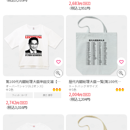
2,683
円
税込2,951
（
円）
第100代内閣総理大臣岸田文雄【時事・政治】
歴代内閣総理大臣一覧(第100代岸田文雄まで)
オーバーTシャツ(6.2オンス)
トートバッグ Mサイズ
全2色
全5色
2,004
円
フィット
ルーズ
厚さ
厚手
税込2,204
（
円）
2,742
円
税込3,016
（
円）