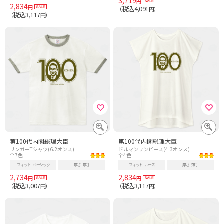
3,719
円
2,834
円
税込4,091
（
円）
税込3,117
（
円）
第100代内閣総理大臣
第100代内閣総理大臣
リンガーTシャツ(6.2オンス)
ドルマンワンピース(4.3オンス)
全7色
全4色
フィット
ベーシック
厚さ
厚手
フィット
ルーズ
厚さ
薄手
2,734
2,834
円
円
税込3,007
税込3,117
（
円）
（
円）