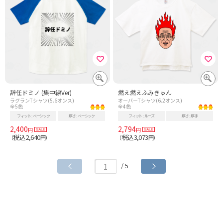
辞任ドミノ (集中線Ver)
燃え燃えふみきゅん
ラグランTシャツ(5.6オンス)
オーバーTシャツ(6.2オンス)
全5色
全4色
フィット
ベーシック
厚さ
ベーシック
フィット
ルーズ
厚さ
厚手
2,400
2,794
円
円
税込2,640
税込3,073
（
円）
（
円）
/ 5