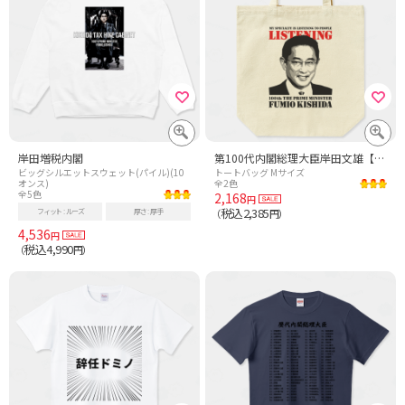
岸田増税内閣
第100代内閣総理大臣岸田文雄【時事・政治】
ビッグシルエットスウェット(パイル)(10
トートバッグ Mサイズ
オンス)
全2色
全5色
2,168
円
税込2,385
フィット
ルーズ
厚さ
厚手
（
円）
4,536
円
税込4,990
（
円）