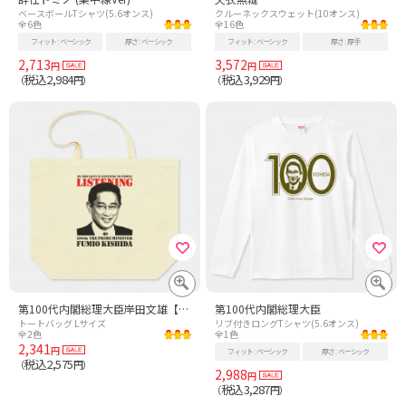
ベースボールTシャツ(5.6オンス)
クルーネックスウェット(10オンス)
全6色
全16色
フィット
ベーシック
厚さ
ベーシック
フィット
ベーシック
厚さ
厚手
2,713
3,572
円
円
税込2,984
税込3,929
（
円）
（
円）
第100代内閣総理大臣岸田文雄【時事・政治】
第100代内閣総理大臣
トートバッグ Lサイズ
リブ付きロングTシャツ(5.6オンス)
全2色
全1色
2,341
円
フィット
ベーシック
厚さ
ベーシック
税込2,575
（
円）
2,988
円
税込3,287
（
円）