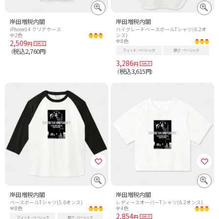
岸田増税内閣
岸田増税内閣
iPhone14 クリアケース
ハイグレードベースボールTシャツ(6.2オ
全2色
ンス)
全8色
2,509
円
税込2,760
フィット
ベーシック
厚さ
ベーシック
（
円）
3,286
円
税込3,615
（
円）
岸田増税内閣
岸田増税内閣
ベースボールTシャツ(5.6オンス)
レディースオーバーTシャツ(6.2オンス)
全8色
全4色
2,854
円
フィット
ベーシック
厚さ
ベーシック