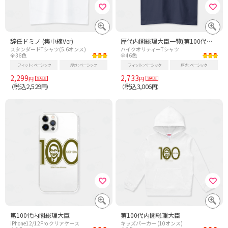
辞任ドミノ (集中線Ver)
歴代内閣総理大臣一覧(第100代岸田文雄まで)
スタンダードTシャツ(5.6オンス)
ハイクオリティーTシャツ
全36色
全46色
フィット
ベーシック
厚さ
ベーシック
フィット
ベーシック
厚さ
ベーシック
2,299
2,733
円
円
税込2,529
税込3,006
（
円）
（
円）
第100代内閣総理大臣
第100代内閣総理大臣
iPhone12/12Pro クリアケース
キッズパーカー (10オンス)