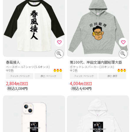
春風接人
第100代、岸田文雄内閣総理大臣
ベースボールTシャツ(5.6オンス)
ポケットレスパーカー(10オンス)
全8色
全2色
フィット
ベーシック
厚さ
ベーシック
フィット
ベーシック
厚さ
厚手
2,804
4,004
円
円
税込3,084
税込4,404
（
円）
（
円）