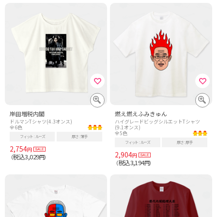
岸田増税内閣
燃え燃えふみきゅん
ドルマンTシャツ(4.3オンス)
ハイグレードビッグシルエットTシャツ
全6色
(9.1オンス)
全5色
フィット
ルーズ
厚さ
薄手
フィット
ルーズ
厚さ
厚手
2,754
円
2,904
円
税込3,029
（
円）
税込3,194
（
円）