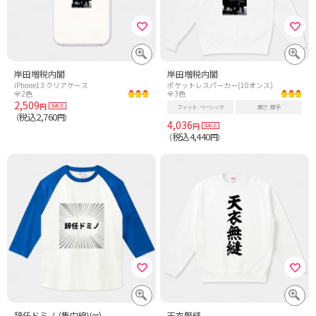
岸田増税内閣
岸田増税内閣
iPhone13 クリアケース
ポケットレスパーカー(10オンス)
全2色
全3色
2,509
円
フィット
ベーシック
厚さ
厚手
税込2,760
（
円）
4,036
円
税込4,440
（
円）
辞任ドミノ (集中線Ver)
天衣無縫