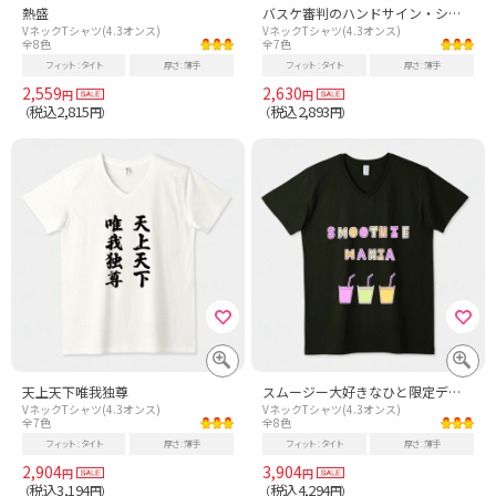
熱盛
バスケ審判のハンドサイン・シグナル
VネックTシャツ(4.3オンス)
VネックTシャツ(4.3オンス)
全8色
全7色
フィット
タイト
厚さ
薄手
フィット
タイト
厚さ
薄手
2,559
2,630
円
円
税込2,815
税込2,893
（
円）
（
円）
天上天下唯我独尊
スムージー大好きなひと限定デザイン「スムージーマニア」
VネックTシャツ(4.3オンス)
VネックTシャツ(4.3オンス)
全7色
全8色
フィット
タイト
厚さ
薄手
フィット
タイト
厚さ
薄手
2,904
3,904
円
円
税込3,194
税込4,294
（
円）
（
円）