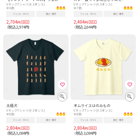
VネックTシャツ(4.3オンス)
VネックTシャツ(4.3オンス)
全6色
全7色
フィット
タイト
厚さ
薄手
フィット
タイト
厚さ
薄手
2,704
2,404
円
円
税込2,974
税込2,644
（
円）
（
円）
太極犬
オムライスはのみもの
VネックTシャツ(4.3オンス)
VネックTシャツ(4.3オンス)
全8色
全8色
フィット
タイト
厚さ
薄手
フィット
タイト
厚さ
薄手
2,804
2,804
円
円
税込3,084
税込3,084
（
円）
（
円）