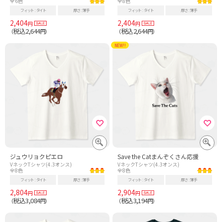
全6色
全8色
フィット
タイト
厚さ
薄手
フィット
タイト
厚さ
薄手
2,404
2,404
円
円
税込2,644
税込2,644
（
円）
（
円）
NEW!!
ジュウリョクピエロ
Save the Catまんぞくさん応援
VネックTシャツ(4.3オンス)
VネックTシャツ(4.3オンス)
全8色
全8色
フィット
タイト
厚さ
薄手
フィット
タイト
厚さ
薄手
2,804
2,904
円
円
税込3,084
税込3,194
（
円）
（
円）