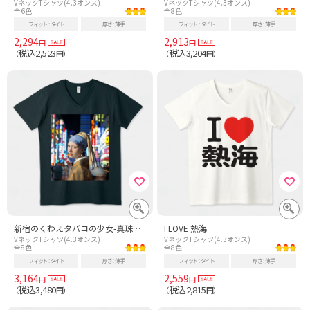
VネックTシャツ(4.3オンス)
VネックTシャツ(4.3オンス)
全6色
全8色
フィット
タイト
厚さ
薄手
フィット
タイト
厚さ
薄手
2,294
2,913
円
円
税込2,523
税込3,204
（
円）
（
円）
新宿のくわえタバコの少女-真珠の耳飾りの少女-
I LOVE 熱海
VネックTシャツ(4.3オンス)
VネックTシャツ(4.3オンス)
全8色
全8色
フィット
タイト
厚さ
薄手
フィット
タイト
厚さ
薄手
3,164
2,559
円
円
税込3,480
税込2,815
（
円）
（
円）