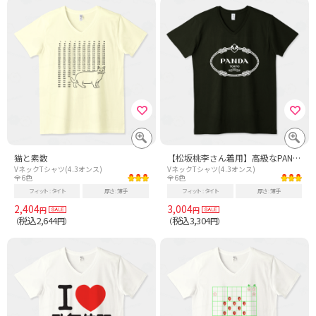
猫と素数
【松坂桃李さん着用】高級なPANDA-白【ドラマあのキス】
VネックTシャツ(4.3オンス)
VネックTシャツ(4.3オンス)
全6色
全6色
フィット
タイト
厚さ
薄手
フィット
タイト
厚さ
薄手
2,404
3,004
円
円
税込2,644
税込3,304
（
円）
（
円）