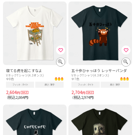
寝てる虎を起こすなよ
五十歩ひゃっほう レッサーパンダ
VネックTシャツ(4.3オンス)
VネックTシャツ(4.3オンス)
全8色
全7色
フィット
タイト
厚さ
薄手
フィット
タイト
厚さ
薄手
2,604
2,704
円
円
税込2,864
税込2,974
（
円）
（
円）