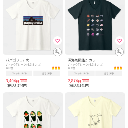
パパゴリラ? 大
深海魚図鑑2_カラー
VネックTシャツ(4.3オンス)
VネックTシャツ(4.3オンス)
全8色
全7色
フィット
タイト
厚さ
薄手
フィット
タイト
厚さ
薄手
3,404
2,874
円
円
税込3,744
税込3,161
（
円）
（
円）