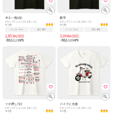
オエー鳥(白)
数字
VネックTシャツ(4.3オンス)
VネックTシャツ(4.3オンス)
全2色
全2色
フィット
タイト
厚さ
薄手
フィット
タイト
厚さ
薄手
2,853
3,004
円
円
税込3,138
税込3,304
（
円）
（
円）
ツボ押しTEE
バイクに先客
VネックTシャツ(4.3オンス)
VネックTシャツ(4.3オンス)
全4色
全5色