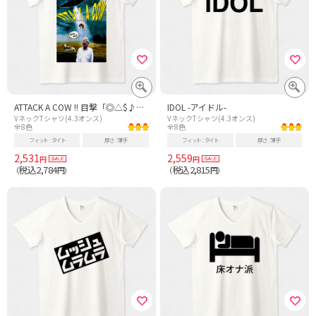
ATTACK A COW !! 目撃「◎△$♪×￥●&%#?!」80年代レトロSF UFO映画ポスター風 デザイン フォント1
IDOL -アイドル-
VネックTシャツ(4.3オンス)
VネックTシャツ(4.3オンス)
全8色
全8色
フィット
タイト
厚さ
薄手
フィット
タイト
厚さ
薄手
2,531
2,559
円
円
税込2,784
税込2,815
（
円）
（
円）