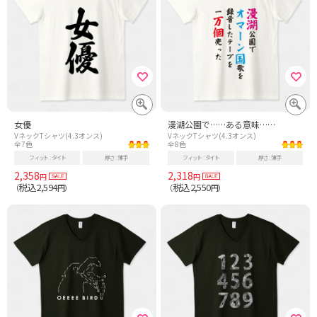
女優
漫湖公園で……ある意味……
VネックTシャツ(4.3オンス)
VネックTシャツ(4.3オンス)
全7色
全8色
フィット
タイト
厚さ
薄手
フィット
タイト
厚さ
薄手
2,358
2,318
円
円
税込2,594
税込2,550
（
円）
（
円）