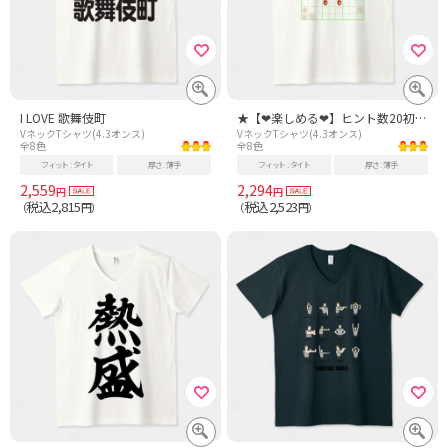
I LOVE 歌舞伎町
★【❤楽しめる❤】ヒント数20初級問題です。
VネックTシャツ(4.3オンス)
VネックTシャツ(4.3オンス)
全8色
全8色
フィット
タイト
厚さ
薄手
フィット
タイト
厚さ
薄手
2,559
2,294
円
円
税込2,815
税込2,523
（
円）
（
円）