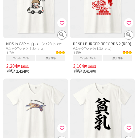
KIDS in CAR 〜白いコンパクトカー〜
DEATH BURGER RECORDS 2 (RED)
VネックTシャツ(4.3オンス)
VネックTシャツ(4.3オンス)
全7色
全8色
フィット
タイト
厚さ
薄手
フィット
タイト
厚さ
薄手
2,204
3,104
円
円
税込2,424
税込3,414
（
円）
（
円）