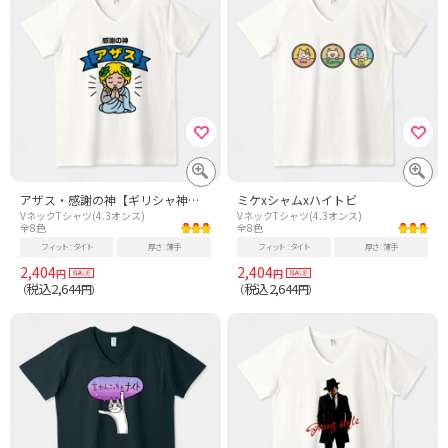
アザス・感謝の神【ギリシャ神話の神々・パロディー・ジョーク】
ミケxシャムxハイトビ
VネックTシャツ(4.3オンス)
VネックTシャツ(4.3オンス)
全8色
全8色
フィット
タイト
厚さ
薄手
フィット
タイト
厚さ
薄手
2,404
2,404
円
円
税込2,644
税込2,644
（
円）
（
円）