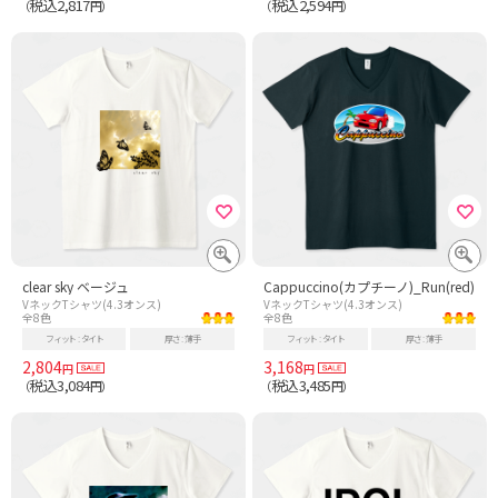
税込2,817
税込2,594
（
円）
（
円）
clear sky ベージュ
Cappuccino(カプチーノ)_Run(red)
VネックTシャツ(4.3オンス)
VネックTシャツ(4.3オンス)
全8色
全8色
フィット
タイト
厚さ
薄手
フィット
タイト
厚さ
薄手
2,804
3,168
円
円
税込3,084
税込3,485
（
円）
（
円）