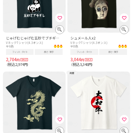
じゅげむじゅげむ五秒でブチギレ パンダ
シュメール人x2
VネックTシャツ(4.3オンス)
VネックTシャツ(4.3オンス)
全6色
全8色
フィット
タイト
厚さ
薄手
フィット
タイト
厚さ
薄手
2,704
3,044
円
円
税込2,974
税込3,348
（
円）
（
円）
両面