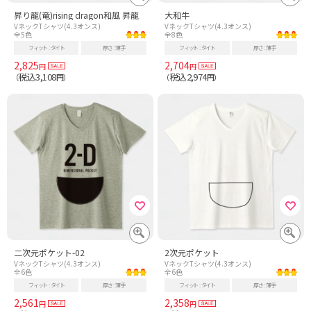
昇り龍(竜)rising dragon和風 昇龍
大和牛
VネックTシャツ(4.3オンス)
VネックTシャツ(4.3オンス)
全5色
全8色
フィット
タイト
厚さ
薄手
フィット
タイト
厚さ
薄手
2,825
2,704
円
円
税込3,108
税込2,974
（
円）
（
円）
二次元ポケット-02
2次元ポケット
VネックTシャツ(4.3オンス)
VネックTシャツ(4.3オンス)
全6色
全6色
フィット
タイト
厚さ
薄手
フィット
タイト
厚さ
薄手
2,561
2,358
円
円