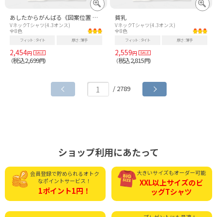
あしたからがんばる《図案位置 拡大縮小 文字入れ等 カスタマイズ可能》
貧乳
VネックTシャツ(4.3オンス)
VネックTシャツ(4.3オンス)
全8色
全8色
フィット
タイト
厚さ
薄手
フィット
タイト
厚さ
薄手
2,454
2,559
円
円
税込2,699
税込2,815
（
円）
（
円）
/ 2789
ショップ利用にあたって
大きいサイズもオーダー可能
会員登録で貯められる
オトク
なポイントサービス！
XXL以上サイズの
ビ
1ポイント1円！
ッグTシャツ