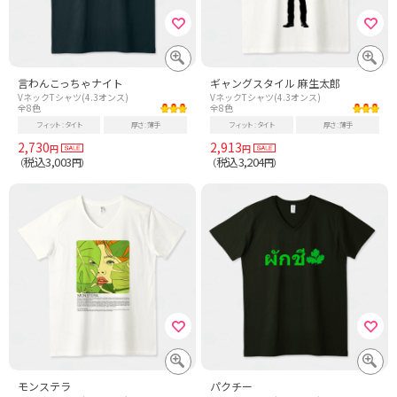
言わんこっちゃナイト
ギャングスタイル 麻生太郎
VネックTシャツ(4.3オンス)
VネックTシャツ(4.3オンス)
全8色
全8色
フィット
タイト
厚さ
薄手
フィット
タイト
厚さ
薄手
2,730
2,913
円
円
税込3,003
税込3,204
（
円）
（
円）
モンステラ
パクチー