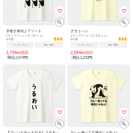
手巻き寿司♪アソート
ききぅーい
VネックTシャツ(4.3オンス)
VネックTシャツ(4.3オンス)
全8色
全8色
フィット
タイト
厚さ
薄手
フィット
タイト
厚さ
薄手
2,704
2,084
円
円
税込2,974
税込2,292
（
円）
（
円）
【ブレンドモードのみ】うるおい♪文字♪縦書き♪260302
カレー食ってる場合じゃねぇ!