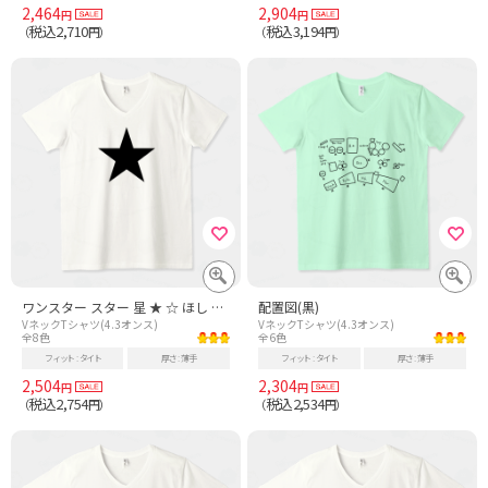
2,464
2,904
円
円
税込2,710
税込3,194
（
円）
（
円）
ワンスター スター 星 ★ ☆ ほし GTO 鬼塚 パンク ロック
配置図(黒)
VネックTシャツ(4.3オンス)
VネックTシャツ(4.3オンス)
全8色
全6色
フィット
タイト
厚さ
薄手
フィット
タイト
厚さ
薄手
2,504
2,304
円
円
税込2,754
税込2,534
（
円）
（
円）