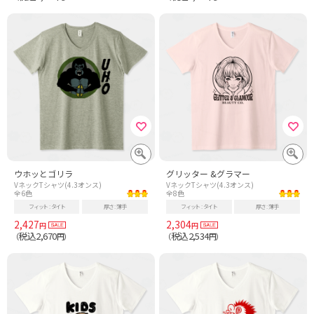
ウホッとゴリラ
グリッター &グラマー
VネックTシャツ(4.3オンス)
VネックTシャツ(4.3オンス)
全6色
全8色
フィット
タイト
厚さ
薄手
フィット
タイト
厚さ
薄手
2,427
2,304
円
円
税込2,670
税込2,534
（
円）
（
円）