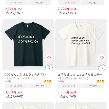
フィット
タイト
厚さ
薄手
フィット
タイト
厚さ
薄手
2,224
2,224
円
円
税込2,446
税込2,446
（
円）
（
円）
ばくだんいわはようすをみている。-爆弾岩は様子を見ている-白ロゴ
お待たせしました お待たせし過ぎたかもしれません
VネックTシャツ(4.3オンス)
VネックTシャツ(4.3オンス)
全6色
全6色
フィット
タイト
厚さ
薄手
フィット
タイト
厚さ
薄手
3,104
2,358
円
円
税込3,414
税込2,594
（
円）
（
円）