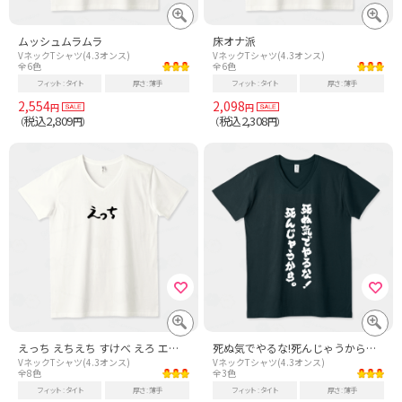
ムッシュムラムラ
床オナ派
VネックTシャツ(4.3オンス)
VネックTシャツ(4.3オンス)
全6色
全6色
フィット
タイト
厚さ
薄手
フィット
タイト
厚さ
薄手
2,554
2,098
円
円
税込2,809
税込2,308
（
円）
（
円）
えっち えちえち すけべ えろ エロ エッチ H えろい
死ぬ気でやるな!死んじゃうから。(筆文字)文字白
VネックTシャツ(4.3オンス)
VネックTシャツ(4.3オンス)
全8色
全3色
フィット
タイト
厚さ
薄手
フィット
タイト
厚さ
薄手