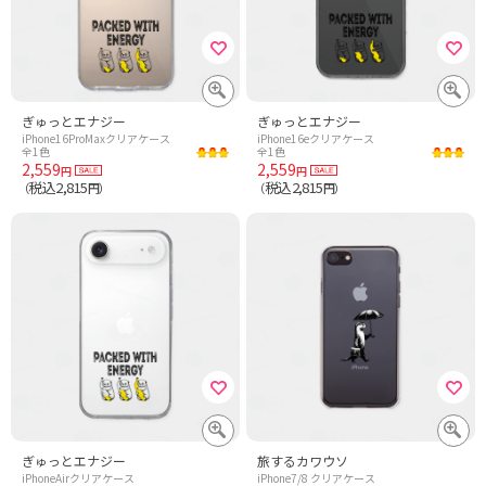
ぎゅっとエナジー
ぎゅっとエナジー
iPhone16ProMaxクリアケース
iPhone16eクリアケース
全1色
全1色
2,559
2,559
円
円
税込2,815
税込2,815
（
円）
（
円）
ぎゅっとエナジー
旅するカワウソ
iPhoneAirクリアケース
iPhone7/8 クリアケース