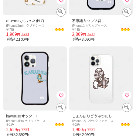
ottermage(おったまげ)
不思議カワウソ君
iPhone12mini クリアケース
iPhone11 グリップケース
全2色
全1色
1,909
2,809
円
円
税込2,100
税込3,090
（
円）
（
円）
kawausoオッター!
しょんぼりどうぶつたち
iPhone13Pro グリップケース
iPhone12/12Pro クリアケース
全1色
全2色
2,629
1,900
円
円
税込2,892
税込2,090
（
円）
（
円）