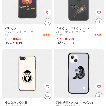
パリカワ
きらくに、きらくに・・・
iPhone11Pro クリアケース
iPhone16Plusクリアケース
全2色
全1色
1,909
2,279
円
円
税込2,100
税込2,507
（
円）
（
円）
紳士なカワウソ君
河童 妖怪・UMAシリーズ004