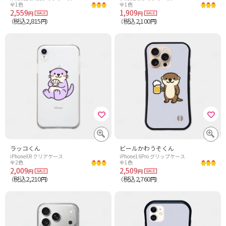
全1色
全1色
2,559
1,909
円
円
税込2,815
税込2,100
（
円）
（
円）
ラッコくん
ビールかわうそくん
iPhoneXR クリアケース
iPhone16Pro グリップケース
全2色
全1色
2,009
2,509
円
円
税込2,210
税込2,760
（
円）
（
円）