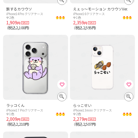
旅するカワウソ
えぇっ〜モーション カワウソVer.
iPhone14Pro クリアケース
iPhone16クリアケース
全2色
全1色
1,909
2,359
円
円
税込2,100
税込2,595
（
円）
（
円）
ラッコくん
らっこせい
iPhone17 Proクリアケース
iPhone13mini クリアケース
全1色
全2色
2,009
2,279
円
円
税込2,210
税込2,507
（
円）
（
円）