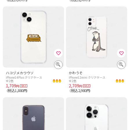
ハコヅメカワウソ
かわうそ
iPhone14Plus クリアケース
iPhone12mini クリアケース
全2色
全2色
1,709
2,709
円
円
税込1,880
税込2,980
（
円）
（
円）