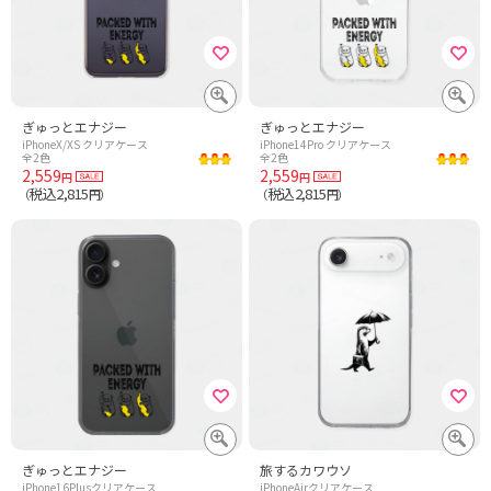
ぎゅっとエナジー
ぎゅっとエナジー
iPhoneX/XS クリアケース
iPhone14Pro クリアケース
全2色
全2色
2,559
2,559
円
円
税込2,815
税込2,815
（
円）
（
円）
ぎゅっとエナジー
旅するカワウソ
iPhone16Plusクリアケース
iPhoneAirクリアケース