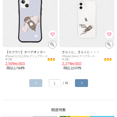
【カワウソ】タベテオッター
きらくに、きらくに・・・
iPhone13/12/12Pro グリップケース
iPhone12mini クリアケース
全1色
全2色
2,509
2,279
円
円
税込2,760
税込2,507
（
円）
（
円）
/ 41
関連特集