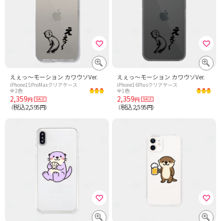
えぇっ〜モーション カワウソVer.
えぇっ〜モーション カワウソVer.
iPhone15ProMaxクリアケース
iPhone16Plusクリアケース
全2色
全1色
2,359
2,359
円
円
税込2,595
税込2,595
（
円）
（
円）