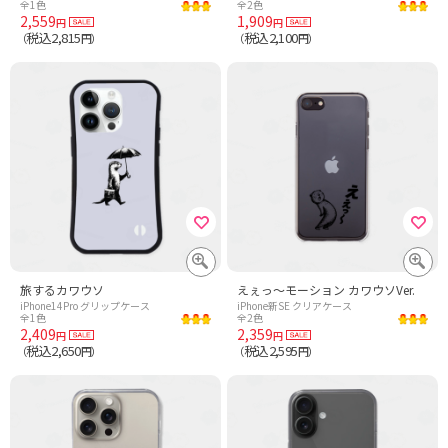
全1色
全2色
2,559
1,909
円
円
税込2,815
税込2,100
（
円）
（
円）
旅するカワウソ
えぇっ〜モーション カワウソVer.
iPhone14Pro グリップケース
iPhone新SE クリアケース
全1色
全2色
2,409
2,359
円
円
税込2,650
税込2,595
（
円）
（
円）