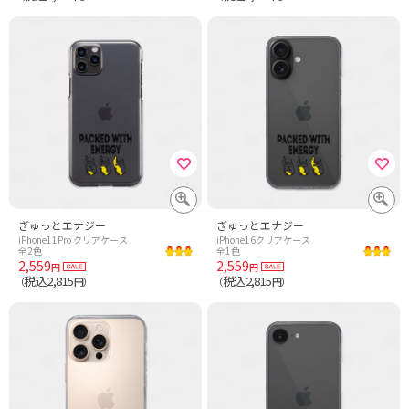
ぎゅっとエナジー
ぎゅっとエナジー
iPhone11Pro クリアケース
iPhone16クリアケース
全2色
全1色
2,559
2,559
円
円
税込2,815
税込2,815
（
円）
（
円）