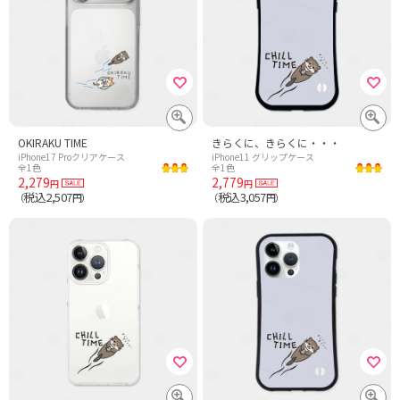
OKIRAKU TIME
きらくに、きらくに・・・
iPhone17 Proクリアケース
iPhone11 グリップケース
全1色
全1色
2,279
2,779
円
円
税込2,507
税込3,057
（
円）
（
円）