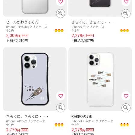
ビールかわうそくん
きらくに、きらくに・・・
iPhone17ProMaxクリアケース
iPhone7/8 クリアケース
全1色
全2色
2,009
2,279
円
円
税込2,210
税込2,507
（
円）
（
円）
きらくに、きらくに・・・
RAKKOの7乗
iPhone14Pro グリップケース
iPhone12ProMax クリアケース
全1色
全2色
2,779
2,279
円
円
税込3,057
税込2,507
（
円）
（
円）