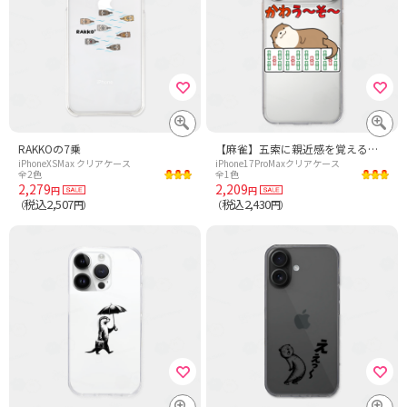
RAKKOの7乗
【麻雀】五索に親近感を覚えるカワウソ
iPhoneXSMax クリアケース
iPhone17ProMaxクリアケース
全2色
全1色
2,279
2,209
円
円
税込2,507
税込2,430
（
円）
（
円）