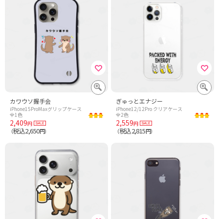
カワウソ握手会
ぎゅっとエナジー
iPhone15ProMaxグリップケース
iPhone12/12Pro クリアケース
全1色
全2色
2,409
2,559
円
円
税込2,650
税込2,815
（
円）
（
円）