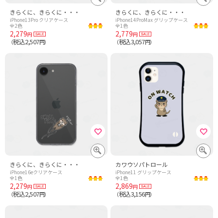
きらくに、きらくに・・・
きらくに、きらくに・・・
iPhone13Pro クリアケース
iPhone14ProMax グリップケース
全2色
全1色
2,279
2,779
円
円
税込2,507
税込3,057
（
円）
（
円）
きらくに、きらくに・・・
カワウソパトロール
iPhone16eクリアケース
iPhone11 グリップケース
全1色
全1色
2,279
2,869
円
円
税込2,507
税込3,156
（
円）
（
円）