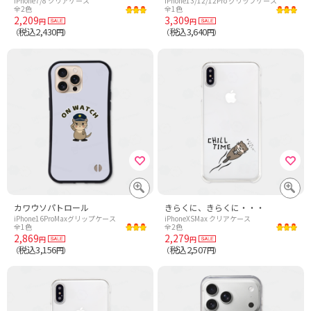
iPhone7/8 クリアケース
iPhone13/12/12Pro グリップケース
全2色
全1色
2,209
3,309
円
円
税込2,430
税込3,640
（
円）
（
円）
カワウソパトロール
きらくに、きらくに・・・
iPhone16ProMaxグリップケース
iPhoneXSMax クリアケース
全1色
全2色
2,869
2,279
円
円
税込3,156
税込2,507
（
円）
（
円）