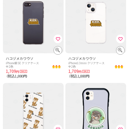
ハコヅメカワウソ
ハコヅメカワウソ
iPhone新SE クリアケース
iPhone13mini クリアケース
全2色
全2色
1,709
1,709
円
円
税込1,880
税込1,880
（
円）
（
円）