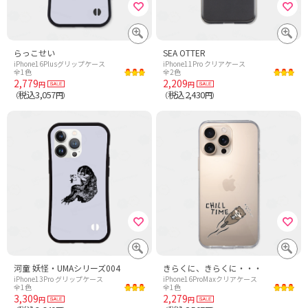
らっこせい
SEA OTTER
iPhone16Plusグリップケース
iPhone11Pro クリアケース
全1色
全2色
2,779
2,209
円
円
税込3,057
税込2,430
（
円）
（
円）
河童 妖怪・UMAシリーズ004
きらくに、きらくに・・・
iPhone13Pro グリップケース
iPhone16ProMaxクリアケース
全1色
全1色
3,309
2,279
円
円