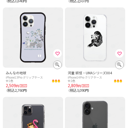
税込3,640
税込2,507
（
円）
（
円）
みんなの地球
河童 妖怪・UMAシリーズ004
iPhone13Pro グリップケース
iPhone14Pro クリアケース
全1色
全2色
2,509
2,809
円
円
税込2,760
税込3,090
（
円）
（
円）