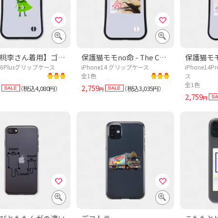
【松坂桃李さん着用】ゴーヤマン【ドラマあのキス】この夏おすすめ!沖縄野菜デザイン「ゴーヤマン」
保護猫モモno命 - The Cat who....
e16Plusグリップケース
iPhone14 グリップケース
iPhone14
全1色
ス
全1色
2,759
税込4,080
税込3,035
（
円）
（
円）
円
2,759
円