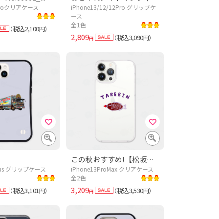
 Proクリアケース
iPhone13/12/12Pro グリップケ
ース
全1色
税込2,100
（
円）
2,809
税込3,090
（
円）
円
この秋おすすめ!【松坂桃李さん着用】TAREBIN【ドラマあのキス】刺し身好きおすすめ!(笑い)レトロTシャツ「魚の形した<あれ>」
Plus グリップケース
iPhone13ProMax クリアケース
全2色
3,209
税込3,101
税込3,530
（
円）
（
円）
円