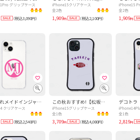
e11Pro グリップケース
iPhone15クリアケース
iPhone15
全2色
全2色
1,909
1,909
税込3,090
税込2,100
（
円）
（
円）
円
円
おしゃれメイドインジャパン(桃)
この秋おすすめ!【松坂桃李さん着用】TAREBIN【ドラマあのキス】刺し身好きおすすめ!(笑い)レトロTシャツ「魚の形した<あれ>」
デコトラ
e14 クリアケース
iPhone15グリップケース
iPhone14
全1色
全1色
3,709
2,819
税込2,540
税込4,080
（
円）
（
円）
円
円