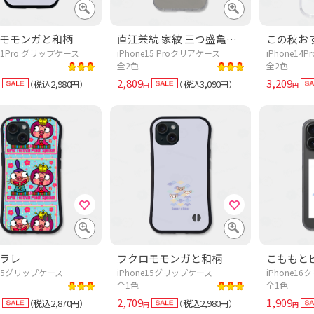
モモンガと和柄
直江兼続 家紋 三つ盛亀甲に花菱 桃
e11Pro グリップケース
iPhone15 Proクリアケース
iPhone14
全2色
全2色
2,809
3,209
税込2,980
税込3,090
（
円）
（
円）
円
円
ラレ
フクロモモンガと和柄
e15グリップケース
iPhone15グリップケース
iPhone1
全1色
全1色
2,709
1,909
税込2,870
税込2,980
（
円）
（
円）
円
円