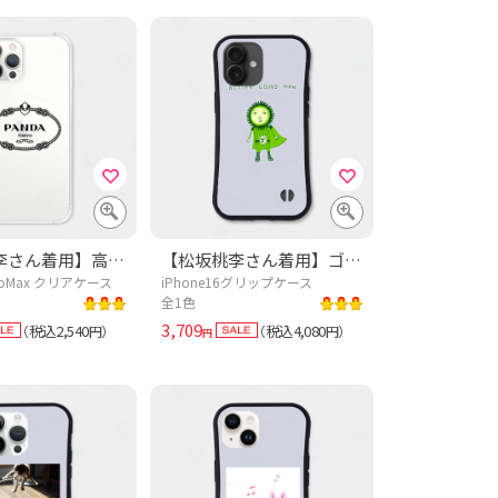
【松坂桃李さん着用】高級なPANDA-黒【ドラマあのキス】
【松坂桃李さん着用】ゴーヤマン【ドラマあのキス】この夏おすすめ!沖縄野菜デザイン「ゴーヤマン」
ProMax クリアケース
iPhone16グリップケース
全1色
3,709
税込2,540
税込4,080
（
円）
（
円）
円