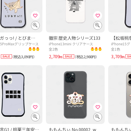
モモンガっっ! / とびますっ!!
徽宗 歴史人物シリーズ133
e15ProMaxグリップケース
iPhone13mini クリアケース
iPhone1
全2色
全1色
2,709
3,709
税込3,090
税込2,980
（
円）
（
円）
円
円
競馬名言G1 / 桃栗三年安田記念
ももんちぃ No.00002_w
ももんちぃ 