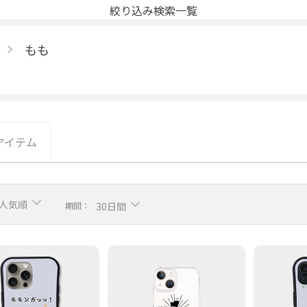
絞り込み検索一覧
もも
アイテム
人気順
期間：
30日間