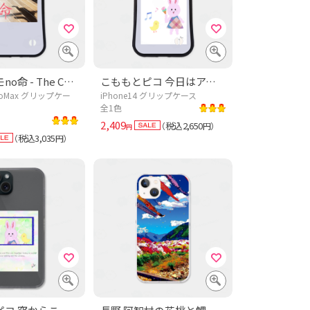
保護猫モモno命 - The Cat who....
こももとピコ 今日はアイス日和♡
ProMax グリップケー
iPhone14 グリップケース
全1色
2,409
税込2,650
（
円）
円
税込3,035
（
円）