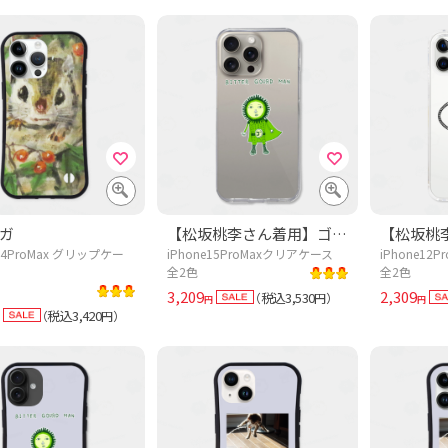
ガ
【松坂桃李さん着用】ゴーヤマン【ドラマあのキス】この夏おすすめ!沖縄野菜デザイン「ゴーヤマン」
e14ProMax グリップケー
iPhone15ProMaxクリアケース
iPhone12
全2色
全2色
3,209
2,309
税込3,530
（
円）
円
円
税込3,420
（
円）