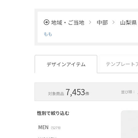
地域・ご当地
中部
山梨県
もも
テンプレート
デザインアイテム
7,453
並び順：
対象商品
件
性別で絞り込む
MEN
（5279）