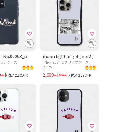
No.00003_p
moon light angel ( ver2 )
1 クリアケース
iPhone15Proグリップケース
全1色
2,609
税込2,100
税込2,870
（
円）
（
円）
円