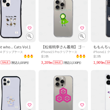
t who.... Cats Vol.1
【松坂桃李さん着用】ゴーヤマン【ドラマあのキス】この夏おすすめ!沖縄野菜デザイン「ゴーヤマン」
ももんちぃ 
e14 グリップケース
iPhone15 Proクリアケース
iPhone1
全2色
全2色
3,209
1,909
税込3,035
税込3,530
（
円）
（
円）
円
円