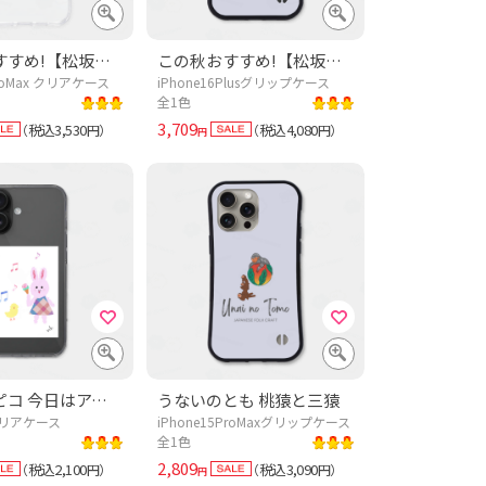
この秋おすすめ!【松坂桃李さん着用】TAREBIN【ドラマあのキス】刺し身好きおすすめ!(笑い)レトロTシャツ「魚の形した<あれ>」
この秋おすすめ!【松坂桃李さん着用】TAREBIN【ドラマあのキス】刺し身好きおすすめ!(笑い)レトロTシャツ「魚の形した<あれ>」
ProMax クリアケース
iPhone16Plusグリップケース
全1色
3,709
税込3,530
税込4,080
（
円）
（
円）
円
こももとピコ 今日はアイス日和♡
うないのとも 桃猿と三猿
6クリアケース
iPhone15ProMaxグリップケース
全1色
2,809
税込2,100
税込3,090
（
円）
（
円）
円