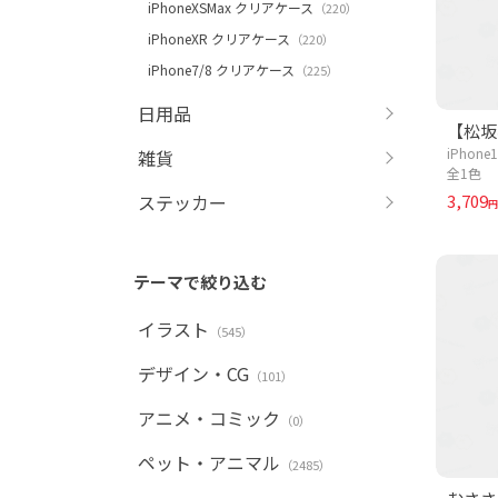
iPhoneXSMax クリアケース
（220）
iPhoneXR クリアケース
（220）
iPhone7/8 クリアケース
（225）
日用品
iPhon
雑貨
全1色
3,709
ステッカー
円
テーマで絞り込む
イラスト
（545）
デザイン・CG
（101）
アニメ・コミック
（0）
ペット・アニマル
（2485）