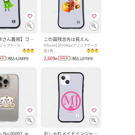
【松坂桃李さん着用】ゴーヤマン【ドラマあのキス】この夏おすすめ!沖縄野菜デザイン「ゴーヤマン」
この国残念先は見えん
5グリップケース
iPhone15ProMaxグリップケース
全1色
2,609
税込4,080
税込2,870
（
円）
（
円）
円
No.00002_w
おしゃれメイドインジャパン(桃)