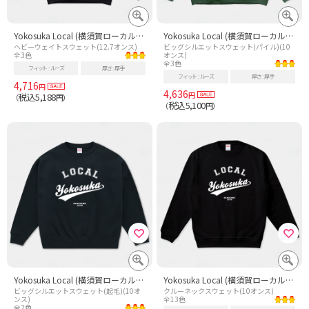
Yokosuka Local (横須賀ローカル) 故郷 - 白
Yokosuka Local (横須賀ローカル) 故郷 - 白
ヘビーウェイトスウェット(12.7オンス)
ビッグシルエットスウェット(パイル)(10
全3色
オンス)
全3色
フィット
ルーズ
厚さ
厚手
フィット
ルーズ
厚さ
厚手
4,716
円
4,636
円
税込5,188
（
円）
税込5,100
（
円）
Yokosuka Local (横須賀ローカル) 故郷 - 白
Yokosuka Local (横須賀ローカル) 故郷 - 白
ビッグシルエットスウェット(起毛)(10オ
クルーネックスウェット(10オンス)
ンス)
全13色
全2色