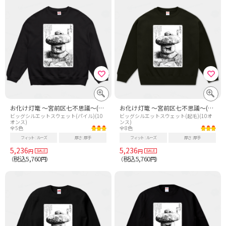
お化け灯篭 ～宮前区七不思議～(白地Ver)
お化け灯篭 ～宮前区七不思議～(白地Ver)
ビッグシルエットスウェット(パイル)(10
ビッグシルエットスウェット(起毛)(10オ
オンス)
ンス)
全5色
全8色
フィット
ルーズ
厚さ
厚手
フィット
ルーズ
厚さ
厚手
5,236
5,236
円
円
税込5,760
税込5,760
（
円）
（
円）