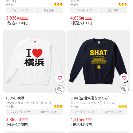
オンス)
オンス)
全5色
全3色
フィット
ルーズ
厚さ
厚手
フィット
ルーズ
厚さ
厚手
3,936
4,636
円
円
税込4,330
税込5,100
（
円）
（
円）
I LOVE 横浜
SHAT(生活保護なめんな)
カジュアルスウェット(9.7オンス)
カジュアルスウェット(9.7オンス)
全9色
全5色
フィット
ベーシック
厚さ
ベーシック
フィット
ベーシック
厚さ
ベーシック
3,862
4,315
円
円
税込4,248
税込4,747
（
円）
（
円）