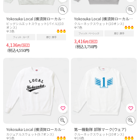
Yokosuka Local (横須賀ローカル) 故郷 - 黒
Yokosuka Local (横須賀ローカル) 故郷 - 黒
ビッグシルエットスウェット(パイル)(10
クルーネックスウェット(10オンス)
オンス)
全7色
全3色
フィット
ベーシック
厚さ
厚手
フィット
ルーズ
厚さ
厚手
3,416
円
4,136
円
税込3,758
（
円）
税込4,550
（
円）
Yokosuka Local (横須賀ローカル) 故郷 - 黒
第一機動隊 部隊マーク(ウェア)
カジュアルスウェット(9.7オンス)
クルーネックスウェット(10オンス)
全5色
全16色