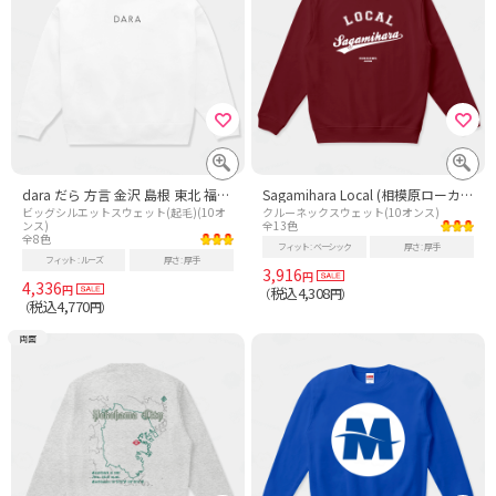
dara だら 方言 金沢 島根 東北 福島 静岡
Sagamihara Local (相模原ローカル) 故郷 - 白
ビッグシルエットスウェット(起毛)(10オ
クルーネックスウェット(10オンス)
ンス)
全13色
全8色
フィット
ベーシック
厚さ
厚手
フィット
ルーズ
厚さ
厚手
3,916
円
4,336
円
税込4,308
（
円）
税込4,770
（
円）
両面