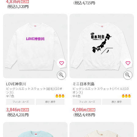
4,836
円
税込4,715
（
円）
税込5,320
（
円）
LOVE神奈川
ミニ日本列島
ビッグシルエットスウェット(起毛)(10オ
ビッグシルエットスウェット(パイル)(10
ンス)
オンス)
全7色
全4色
フィット
ルーズ
厚さ
厚手
フィット
ルーズ
厚さ
厚手
3,846
4,086
円
円
税込4,231
税込4,495
（
円）
（
円）