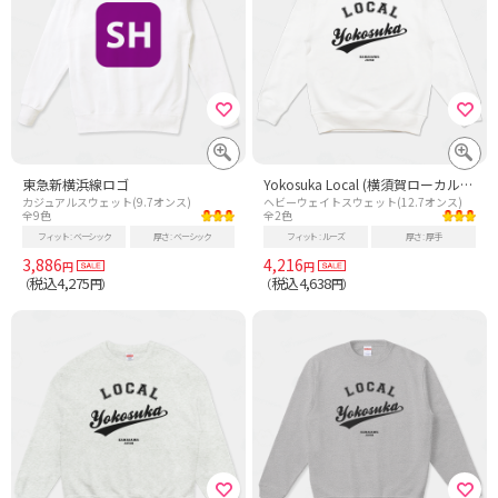
東急新横浜線ロゴ
Yokosuka Local (横須賀ローカル) 故郷 - 黒
カジュアルスウェット(9.7オンス)
ヘビーウェイトスウェット(12.7オンス)
全9色
全2色
フィット
ベーシック
厚さ
ベーシック
フィット
ルーズ
厚さ
厚手
3,886
4,216
円
円
税込4,275
税込4,638
（
円）
（
円）