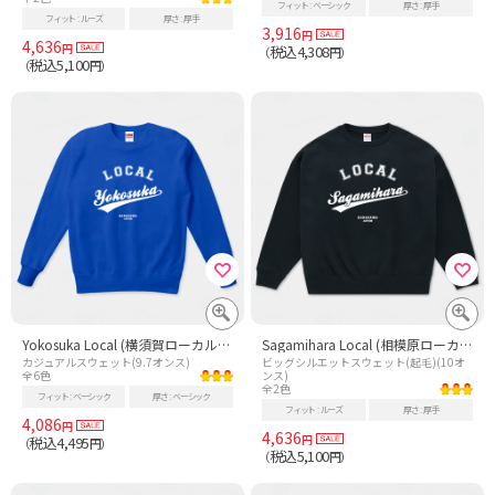
フィット
ベーシック
厚さ
厚手
フィット
ルーズ
厚さ
厚手
3,916
円
4,636
円
税込4,308
（
円）
税込5,100
（
円）
Yokosuka Local (横須賀ローカル) 故郷 - 白
Sagamihara Local (相模原ローカル) 故郷 - 白
カジュアルスウェット(9.7オンス)
ビッグシルエットスウェット(起毛)(10オ
全6色
ンス)
全2色
フィット
ベーシック
厚さ
ベーシック
フィット
ルーズ
厚さ
厚手
4,086
円
4,636
円
税込4,495
（
円）
税込5,100
（
円）