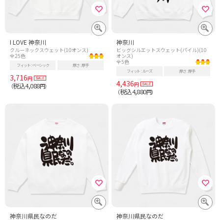
I LOVE 神奈川
神奈川
クルーネックスウェット(10オンス)
ビッグシルエットスウェット(パイル)(10
全25色
オンス)
全5色
フィット
ベーシック
厚さ
厚手
フィット
ルーズ
厚さ
厚手
3,716
円
4,436
円
税込4,088
（
円）
税込4,880
（
円）
神奈川県民なのだ
神奈川県民なのだ