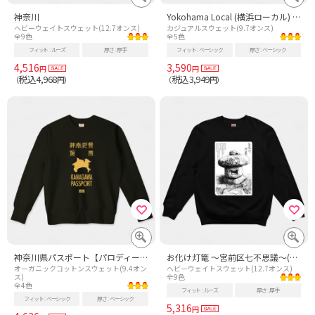
神奈川
Yokohama Local (横浜ローカル) 故郷 - 黒
ヘビーウェイトスウェット(12.7オンス)
カジュアルスウェット(9.7オンス)
全9色
全5色
フィット
ルーズ
厚さ
厚手
フィット
ベーシック
厚さ
ベーシック
4,516
3,590
円
円
税込4,968
税込3,949
（
円）
（
円）
神奈川県パスポート【パロディー商品】
お化け灯篭 ～宮前区七不思議～(白地Ver)
オーガニックコットンスウェット(9.4オン
ヘビーウェイトスウェット(12.7オンス)
ス)
全9色
全4色
フィット
ルーズ
厚さ
厚手
フィット
ベーシック
厚さ
ベーシック
5,316
円