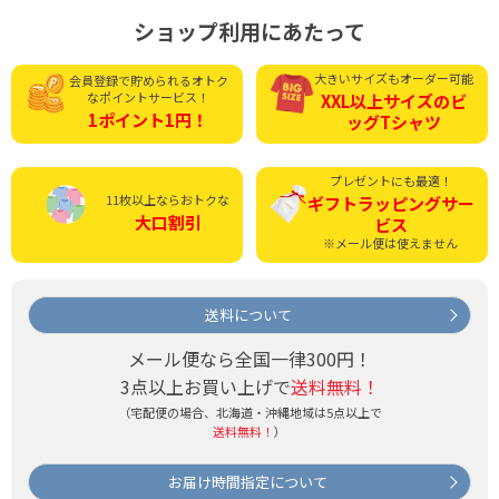
ショップ利用にあたって
大きいサイズもオーダー可能
会員登録で貯められる
オトク
なポイントサービス！
XXL以上サイズの
ビ
1ポイント1円！
ッグTシャツ
プレゼントにも最適！
11枚以上ならおトクな
ギフトラッピング
サー
大口割引
ビス
※メール便は使えません
送料について
メール便なら全国一律300円！
3点以上お買い上げで
送料無料！
（宅配便の場合、北海道・沖縄地域は5点以上で
送料無料！
）
お届け時間指定について