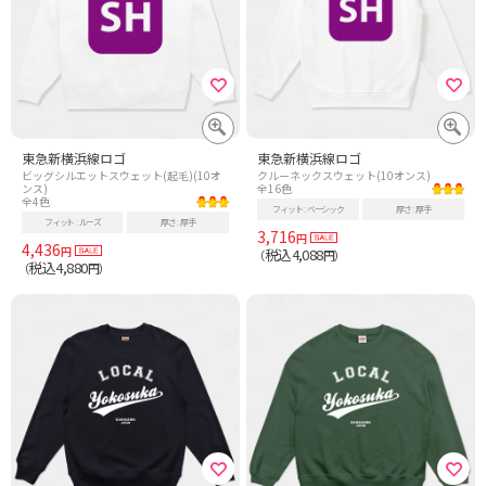
東急新横浜線ロゴ
東急新横浜線ロゴ
ビッグシルエットスウェット(起毛)(10オ
クルーネックスウェット(10オンス)
ンス)
全16色
全4色
フィット
ベーシック
厚さ
厚手
フィット
ルーズ
厚さ
厚手
3,716
円
4,436
円
税込4,088
（
円）
税込4,880
（
円）