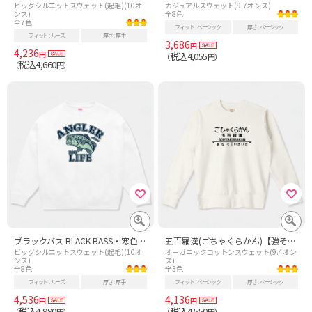
ビッグシルエットスウェット(起毛)(10オ
カジュアルスウェット(9.7オンス)
ンス)
全8色
全7色
フィット
ベーシック
厚さ
ベーシック
フィット
ルーズ
厚さ
厚手
3,686
円
4,236
円
税込4,055
（
円）
税込4,660
（
円）
ブラックバス BLACK BASS・寒色・アングラーライフ・ブラックバスイラスト・文字・ブラックバスデザイン・ブラックバスグッズ・魚・サカナ・淡水魚・オオクチバス・湖 グラフィック
五百羅漢(ごちゃくらかん)【強そうな駅名】昭和レトロ駅標デザイン
ビッグシルエットスウェット(起毛)(10オ
オーガニックコットンスウェット(9.4オン
ンス)
ス)
全8色
全3色
フィット
ルーズ
厚さ
厚手
フィット
ベーシック
厚さ
ベーシック
4,536
4,136
円
円
税込4,990
税込4,550
（
円）
（
円）