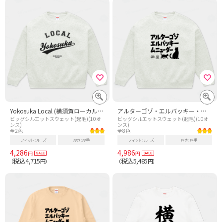
Yokosuka Local (横須賀ローカル) 故郷 - 黒
アルターゴゾ・エルバッキー・ムニューダー(エルバッキー) 妖怪・UMAシリーズ010
ビッグシルエットスウェット(起毛)(10オ
ビッグシルエットスウェット(起毛)(10オ
ンス)
ンス)
全2色
全8色
フィット
ルーズ
厚さ
厚手
フィット
ルーズ
厚さ
厚手
4,286
4,986
円
円
税込4,715
税込5,485
（
円）
（
円）