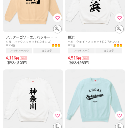
アルターゴゾ・エルバッキー・ムニューダー(エルバッキー) 妖怪・UMAシリーズ010
横浜
クルーネックスウェット(10オンス)
ヘビーウェイトスウェット(12.7オンス)
全25色
全9色
フィット
ベーシック
厚さ
厚手
フィット
ルーズ
厚さ
厚手
4,116
4,516
円
円
税込4,528
税込4,968
（
円）
（
円）