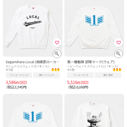
Sagamihara Local (相模原ローカル) 故郷 - 黒
第一機動隊 部隊マーク(ウェア)
カジュアルスウェット(9.7オンス)
ヘビーウェイトスウェット(12.7オンス)
全5色
全4色
フィット
ベーシック
厚さ
ベーシック
フィット
ルーズ
厚さ
厚手
3,586
5,516
円
円
税込3,945
税込6,068
（
円）
（
円）