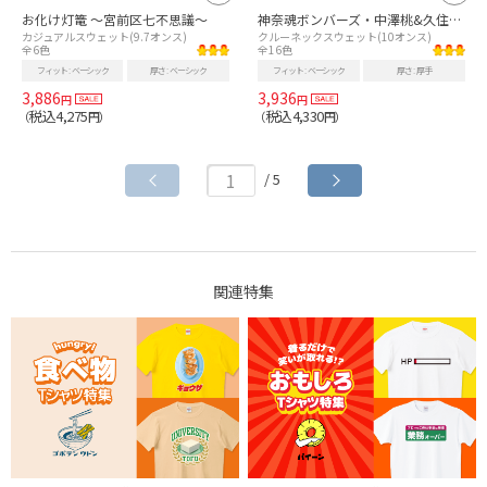
お化け灯篭 ～宮前区七不思議～
神奈魂ボンバーズ・中澤桃&久住秋穂&安倍潤子T
カジュアルスウェット(9.7オンス)
クルーネックスウェット(10オンス)
全6色
全16色
フィット
ベーシック
厚さ
ベーシック
フィット
ベーシック
厚さ
厚手
3,886
3,936
円
円
税込4,275
税込4,330
（
円）
（
円）
/ 5
関連特集