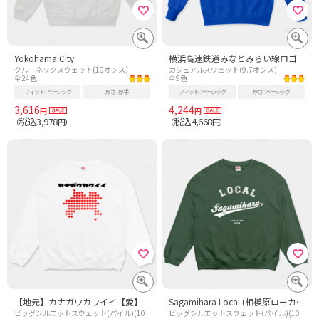
Yokohama City
横浜高速鉄道みなとみらい線ロゴ
クルーネックスウェット(10オンス)
カジュアルスウェット(9.7オンス)
全24色
全9色
フィット
ベーシック
厚さ
厚手
フィット
ベーシック
厚さ
ベーシック
3,616
4,244
円
円
税込3,978
税込4,668
（
円）
（
円）
【地元】カナガワカワイイ【愛】
Sagamihara Local (相模原ローカル) 故郷 - 白
ビッグシルエットスウェット(パイル)(10
ビッグシルエットスウェット(パイル)(10