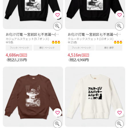
お化け灯篭 ～宮前区七不思議～(白地Ver)
お化け灯篭 ～宮前区七不思議～(白地Ver)
カジュアルスウェット(9.7オンス)
クルーネックスウェット(10オンス)
全9色
全25色
フィット
ベーシック
厚さ
ベーシック
フィット
ベーシック
厚さ
厚手
4,686
4,516
円
円
税込5,155
税込4,968
（
円）
（
円）