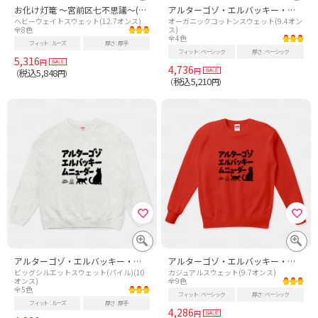
お化け灯篭 ～宮前区七不思議～(白黒逆転Ver)
アルターゴゾ・エルバッキー・ムニューダー(エルバッキー) 妖怪・UMAシリーズ010
ヘビーウェイトスウェット(12.7オンス)
オーガニックコットンスウェット(9.4オン
全8色
ス)
全4色
フィット
ルーズ
厚さ
厚手
フィット
ベーシック
厚さ
ベーシック
5,316
円
4,736
円
税込5,848
（
円）
税込5,210
（
円）
アルターゴゾ・エルバッキー・ムニューダー(エルバッキー) 妖怪・UMAシリーズ010
アルターゴゾ・エルバッキー・ムニューダー(エルバッキー) 妖怪・UMAシリーズ010
ビッグシルエットスウェット(パイル)(10
カジュアルスウェット(9.7オンス)
オンス)
全9色
全5色
フィット
ベーシック
厚さ
ベーシック
フィット
ルーズ
厚さ
厚手
4,286
円