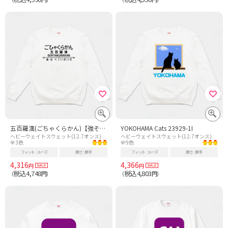
五百羅漢(ごちゃくらかん)【強そうな駅名】昭和レトロ駅標デザイン
YOKOHAMA Cats 23929-1I
ヘビーウェイトスウェット(12.7オンス)
ヘビーウェイトスウェット(12.7オンス)
全3色
全9色
フィット
ルーズ
厚さ
厚手
フィット
ルーズ
厚さ
厚手
4,316
4,366
円
円
税込4,748
税込4,803
（
円）
（
円）