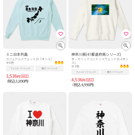
ミニ日本列島
神奈川県(47都道府県シリーズ)
カジュアルスウェット(9.7オンス)
オーガニックコットンスウェット(9.4オン
全8色
ス)
全3色
フィット
ベーシック
厚さ
ベーシック
フィット
ベーシック
厚さ
ベーシック
3,536
円
4,536
円
税込3,890
（
円）
税込4,990
（
円）