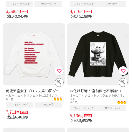
フィット
ベーシック
厚さ
ベーシック
フィット
ベーシック
厚さ
厚手
3,586
4,716
円
円
税込3,945
税込5,188
（
円）
（
円）
俺流架空女子プロレス第13回グランプリ・オブ・エイトT
お化け灯篭 ～宮前区七不思議～(白地Ver)
ヘビーウェイトスウェット(12.7オンス)
オーガニックコットンスウェット(9.4オン
全3色
ス)
全4色
フィット
ルーズ
厚さ
厚手
フィット
ベーシック
厚さ
ベーシック
7,711
円
5,136
円
税込8,482
（
円）
税込5,650
（
円）