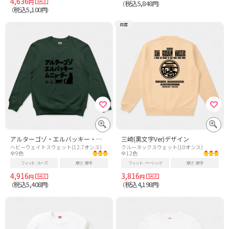
4,636
円
税込5,848
（
円）
税込5,100
（
円）
両面
アルターゴゾ・エルバッキー・ムニューダー(エルバッキー) 妖怪・UMAシリーズ010
三崎(黒文字Ver)デザイン
ヘビーウェイトスウェット(12.7オンス)
クルーネックスウェット(10オンス)
全9色
全12色
フィット
ルーズ
厚さ
厚手
フィット
ベーシック
厚さ
厚手
4,916
3,816
円
円
税込5,408
税込4,198
（
円）
（
円）