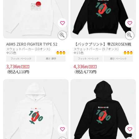
A6M5 ZERO FIGHTER TYPE 52
【バックプリント】零ZEROSEN戦
スウェットパーカー (10オンス)
スウェットパーカー (9.7オンス)
全15色
全15色
フィット
ベーシック
厚さ
厚手
フィット
ベーシック
厚さ
ベーシック
3,736
4,336
円
円
税込4,110
税込4,770
（
円）
（
円）