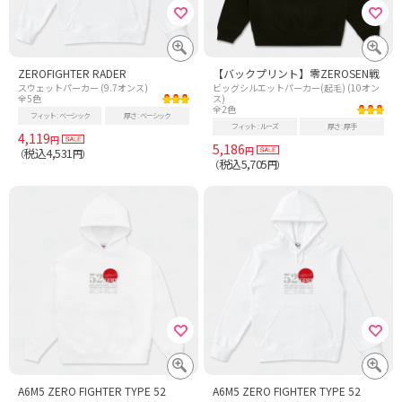
ZEROFIGHTER RADER
【バックプリント】零ZEROSEN戦
スウェットパーカー (9.7オンス)
ビッグシルエットパーカー(起毛) (10オン
全5色
ス)
全2色
フィット
ベーシック
厚さ
ベーシック
フィット
ルーズ
厚さ
厚手
4,119
円
5,186
円
税込4,531
（
円）
税込5,705
（
円）
A6M5 ZERO FIGHTER TYPE 52
A6M5 ZERO FIGHTER TYPE 52