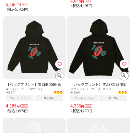
4,086
円
5,186
円
税込4,495
（
円）
税込5,705
（
円）
【バックプリント】零ZEROSEN戦
【バックプリント】零ZEROSEN戦
キッズパーカー (10オンス)
スウェットパーカー (10オンス)
全13色
全20色
フィット
ベーシック
厚さ
厚手
フィット
ベーシック
厚さ
厚手
4,186
4,336
円
円
税込4,605
税込4,770
（
円）
（
円）