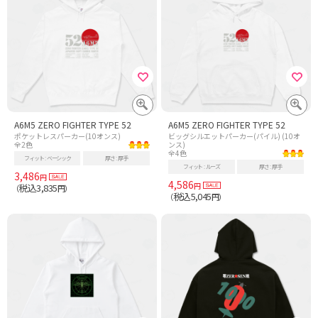
A6M5 ZERO FIGHTER TYPE 52
A6M5 ZERO FIGHTER TYPE 52
ポケットレスパーカー(10オンス)
ビッグシルエットパーカー(パイル) (10オ
全2色
ンス)
全4色
フィット
ベーシック
厚さ
厚手
フィット
ルーズ
厚さ
厚手
3,486
円
4,586
円
税込3,835
（
円）
税込5,045
（
円）