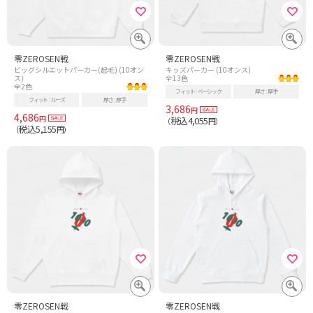
零ZEROSEN戦
零ZEROSEN戦
ビッグシルエットパーカー(起毛) (10オン
キッズパーカー (10オンス)
ス)
全13色
全2色
フィット
ベーシック
厚さ
厚手
フィット
ルーズ
厚さ
厚手
3,686
円
4,686
円
税込4,055
（
円）
税込5,155
（
円）
零ZEROSEN戦
零ZEROSEN戦