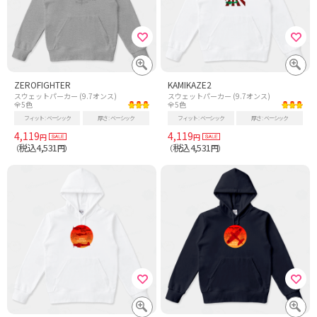
ZEROFIGHTER
KAMIKAZE2
スウェットパーカー (9.7オンス)
スウェットパーカー (9.7オンス)
全5色
全5色
フィット
ベーシック
厚さ
ベーシック
フィット
ベーシック
厚さ
ベーシック
4,119
4,119
円
円
税込4,531
税込4,531
（
円）
（
円）