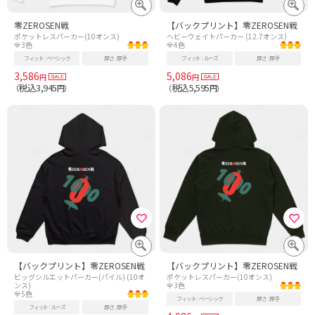
零ZEROSEN戦
【バックプリント】零ZEROSEN戦
ポケットレスパーカー(10オンス)
ヘビーウェイトパーカー (12.7オンス)
全3色
全4色
フィット
ベーシック
厚さ
厚手
フィット
ルーズ
厚さ
厚手
3,586
5,086
円
円
税込3,945
税込5,595
（
円）
（
円）
【バックプリント】零ZEROSEN戦
【バックプリント】零ZEROSEN戦
ビッグシルエットパーカー(パイル) (10オ
ポケットレスパーカー(10オンス)
ンス)
全3色
全5色
フィット
ベーシック
厚さ
厚手
フィット
ルーズ
厚さ
厚手