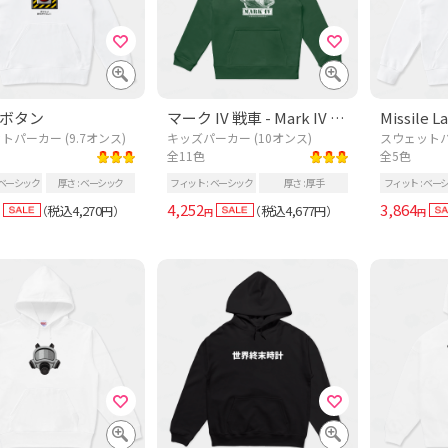
ボタン
マーク IV 戦車 - Mark IV Tank
トパーカー (9.7オンス)
キッズパーカー (10オンス)
スウェットパー
全11色
全5色
ベーシック
厚さ
ベーシック
フィット
ベーシック
厚さ
厚手
フィット
ベー
4,252
3,864
税込4,270
税込4,677
（
円）
（
円）
円
円