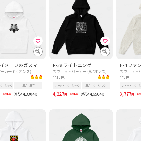
危険なイメージのガスマスク
P-38 ライトニング
F-4 ファ
ーカー (10オンス)
スウェットパーカー (9.7オンス)
スウェットパー
全15色
全9色
ベーシック
厚さ
厚手
フィット
ベーシック
厚さ
ベーシック
フィット
ベー
4,227
3,777
税込4,330
税込4,650
（
円）
（
円）
円
円