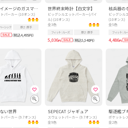
危険なイメージのガスマスク
世界終末時計【白文字】
トパーカー (10オンス)
ビッグシルエットパーカー(パイ
ビッグシルエ
ル) (10オンス)
(10オンス)
全3色
全5色
ベーシック
厚さ
厚手
フィット
ルーズ
厚さ
厚手
フィット
ル
税込4,495
（
円）
5,036
4,486
税込5,540
（
円）
円
円
ない世界
SEPECAT ジャギュア
駆逐艦ブ
トパーカー (9.7オンス)
スウェットパーカー (9.7オンス)
ポケットレス
全9色
全2色