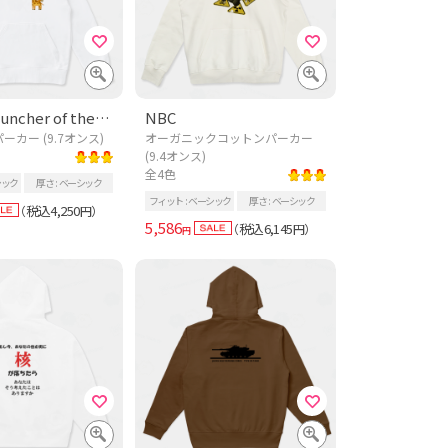
Missile Launcher of the Giraffe
NBC
カー (9.7オンス)
オーガニックコットンパーカー
(9.4オンス)
全4色
シック
厚さ
ベーシック
フィット
ベーシック
厚さ
ベーシック
税込4,250
（
円）
5,586
税込6,145
（
円）
円