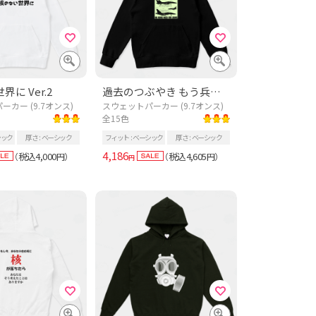
に Ver.2
過去のつぶやき もう兵器はいらない!(濃色用)
カー (9.7オンス)
スウェットパーカー (9.7オンス)
全15色
シック
厚さ
ベーシック
フィット
ベーシック
厚さ
ベーシック
4,186
税込4,000
税込4,605
（
円）
（
円）
円