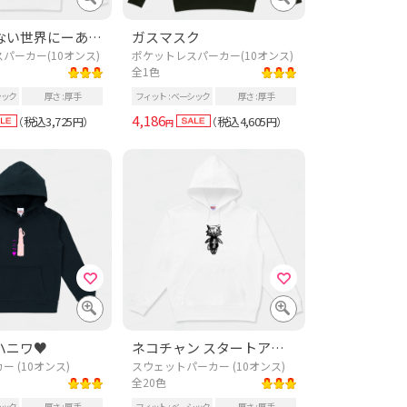
核兵器のない世界にーあなたの住む街Ver.ー【バックプリント】
ガスマスク
パーカー(10オンス)
ポケットレスパーカー(10オンス)
全1色
シック
厚さ
厚手
フィット
ベーシック
厚さ
厚手
4,186
税込3,725
税込4,605
（
円）
（
円）
円
ハニワ♥
ネコチャン スタートアップ
 (10オンス)
スウェットパーカー (10オンス)
全20色
シック
厚さ
厚手
フィット
ベーシック
厚さ
厚手