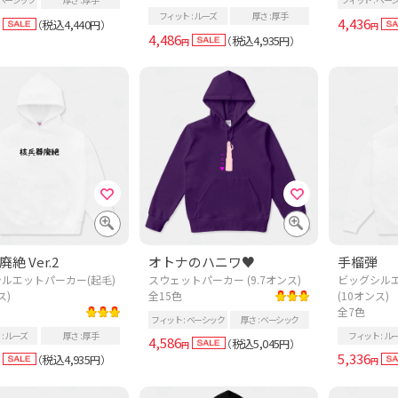
フィット
ルーズ
厚さ
厚手
4,436
税込4,440
（
円）
円
4,486
税込4,935
（
円）
円
絶 Ver.2
オトナのハニワ♥
手榴弾
ルエットパーカー(起毛)
スウェットパーカー (9.7オンス)
ビッグシルエ
ス)
全15色
(10オンス)
全7色
フィット
ベーシック
厚さ
ベーシック
ルーズ
厚さ
厚手
フィット
ル
4,586
税込5,045
（
円）
円
5,336
税込4,935
（
円）
円