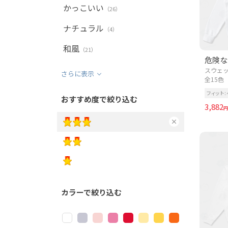
かっこいい
（26）
ナチュラル
（4）
和風
（21）
危険な
スウェッ
さらに表示
全15色
フィット
おすすめ度で絞り込む
3,882
円
カラーで絞り込む