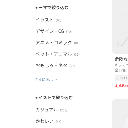
テーマで絞り込む
イラスト
（65）
デザイン・CG
（70）
アニメ・コミック
（0）
ペット・アニマル
（37）
おもしろ・ネタ
キッズパ
（27）
全13色
フィット
さらに表示
3,936
円
テイストで絞り込む
カジュアル
（217）
かわいい
（47）