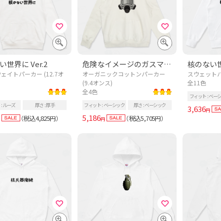
世界に Ver.2
危険なイメージのガスマスク
核のない世界
ェイトパーカー (12.7オ
オーガニックコットンパーカー
スウェットパー
(9.4オンス)
全11色
全4色
フィット
ベー
ルーズ
厚さ
厚手
フィット
ベーシック
厚さ
ベーシック
3,636
円
5,186
税込4,825
税込5,705
（
円）
（
円）
円