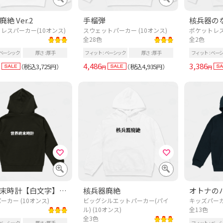
絶 Ver.2
手榴弾
レスパーカー(10オンス)
スウェットパーカー (10オンス)
ポケットレス
全28色
全2色
ベーシック
厚さ
厚手
フィット
ベーシック
厚さ
厚手
フィット
ベー
4,486
3,386
税込3,725
税込4,935
（
円）
（
円）
円
円
世界終末時計【白文字】【バックプリント】
核兵器廃絶
オトナの
ーカー (10オンス)
ビッグシルエットパーカー(パイ
キッズパーカー
ル) (10オンス)
全13色
全3色
ベーシック
厚さ
厚手
フィット
ベー