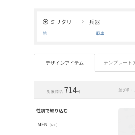
ミリタリー
兵器
銃
戦車
テンプレート
デザインアイテム
714
並び順：
対象商品
件
性別で絞り込む
MEN
（698）