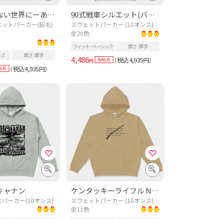
核兵器のない世界にーあなたの住む街Ver.ー【バックプリント】
90式戦車シルエット(バックプリント)
ットパーカー(起毛)
スウェットパーカー (10オンス)
全20色
フィット
ベーシック
厚さ
厚手
ーズ
厚さ
厚手
4,486
税込4,935
（
円）
円
税込4,935
（
円）
キャナン
ケンタッキーライフル No1
パーカー(10オンス)
スウェットパーカー (10オンス)
全11色