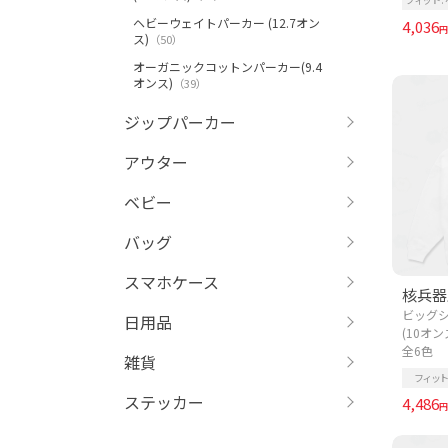
ヘビーウェイトパーカー (12.7オン
4,036
円
ス)
（50）
オーガニックコットンパーカー(9.4
オンス)
（39）
ジップパーカー
アウター
ベビー
バッグ
スマホケース
核兵器廃
ビッグシ
日用品
(10オン
全6色
雑貨
フィット
ステッカー
4,486
円