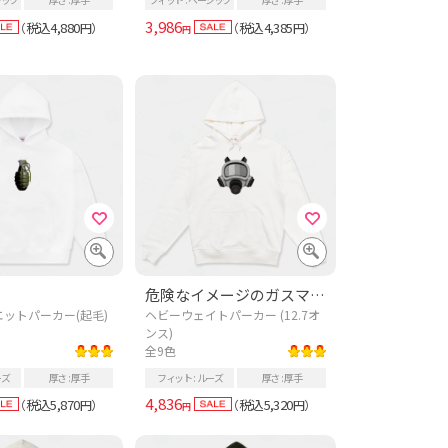
3,986
税込4,880
税込4,385
（
円）
（
円）
円
危険なイメージのガスマスク
ットパーカー(起毛)
ヘビーウェイトパーカー (12.7オ
ンス)
全9色
ーズ
厚さ
厚手
フィット
ルーズ
厚さ
厚手
4,836
税込5,870
税込5,320
（
円）
（
円）
円