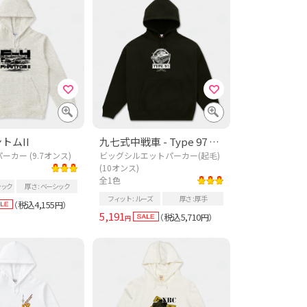
ントムII
九七式中戦車 - Type 97 Tank
カー (9.7オンス)
ビッグシルエットパーカー(起毛)
(10オンス)
全1色
シック
厚さ
ベーシック
フィット
ルーズ
厚さ
厚手
税込4,155
（
円）
5,191
税込5,710
（
円）
円