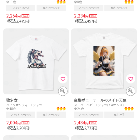
全11色
全8色
フィット
ルーズ
厚さ
ベーシック
フィット
ベーシック
厚さ
ベーシック
2,254
2,234
円
円
税込2,479
税込2,457
（
円）
（
円）
狼少女
金髪ポニーテールのメイド天使
ハイクオリティーTシャツ
スーパーヘビーTシャツ(7.4オンス)
全48色
全24色
フィット
ベーシック
厚さ
ベーシック
フィット
ベーシック
厚さ
厚手
2,004
2,484
円
円
税込2,204
税込2,732
（
円）
（
円）