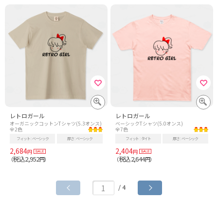
レトロガール
レトロガール
オーガニックコットンTシャツ(5.3オンス)
ベーシックTシャツ(5.0オンス)
全2色
全7色
フィット
ベーシック
厚さ
ベーシック
フィット
タイト
厚さ
ベーシック
2,684
2,404
円
円
税込2,952
税込2,644
（
円）
（
円）
/ 4