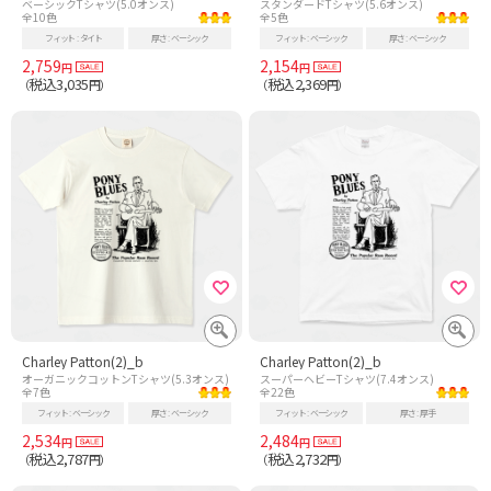
ベーシックTシャツ(5.0オンス)
スタンダードTシャツ(5.6オンス)
全10色
全5色
フィット
タイト
厚さ
ベーシック
フィット
ベーシック
厚さ
ベーシック
2,759
2,154
円
円
税込3,035
税込2,369
（
円）
（
円）
Charley Patton(2)_b
Charley Patton(2)_b
オーガニックコットンTシャツ(5.3オンス)
スーパーヘビーTシャツ(7.4オンス)
全7色
全22色
フィット
ベーシック
厚さ
ベーシック
フィット
ベーシック
厚さ
厚手
2,534
2,484
円
円
税込2,787
税込2,732
（
円）
（
円）