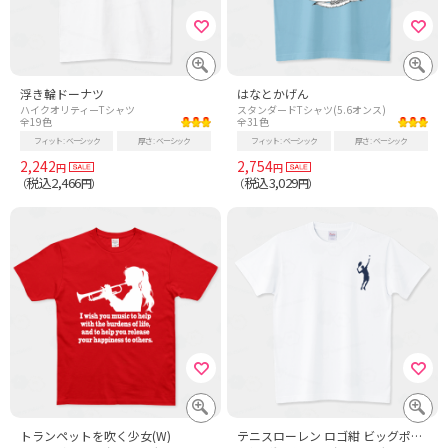
浮き輪ドーナツ
はなとかげん
ハイクオリティーTシャツ
スタンダードTシャツ(5.6オンス)
全19色
全31色
フィット
ベーシック
厚さ
ベーシック
フィット
ベーシック
厚さ
ベーシック
2,242
2,754
円
円
税込2,466
税込3,029
（
円）
（
円）
トランペットを吹く少女(W)
テニスローレン ロゴ紺 ビッグポニー風