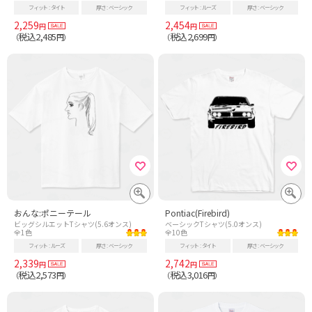
フィット
タイト
厚さ
ベーシック
フィット
ルーズ
厚さ
ベーシック
2,259
2,454
円
円
税込2,485
税込2,699
（
円）
（
円）
おんな:ポニーテール
Pontiac(Firebird)
ビッグシルエットTシャツ(5.6オンス)
ベーシックTシャツ(5.0オンス)
全1色
全10色
フィット
ルーズ
厚さ
ベーシック
フィット
タイト
厚さ
ベーシック
2,339
2,742
円
円
税込2,573
税込3,016
（
円）
（
円）