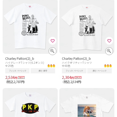
Charley Patton(2)_b
Charley Patton(2)_b
ハイグレードTシャツ(6.2オンス)
ハイクオリティーTシャツ
全29色
全48色
フィット
ベーシック
厚さ
厚手
フィット
ベーシック
厚さ
ベーシック
2,534
2,304
円
円
税込2,787
税込2,534
（
円）
（
円）