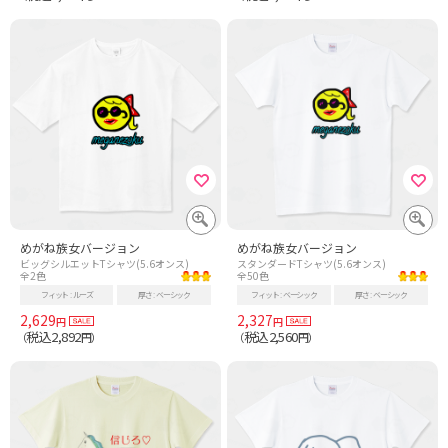
めがね族女バージョン
めがね族女バージョン
ビッグシルエットTシャツ(5.6オンス)
スタンダードTシャツ(5.6オンス)
全2色
全50色
フィット
ルーズ
厚さ
ベーシック
フィット
ベーシック
厚さ
ベーシック
2,629
2,327
円
円
税込2,892
税込2,560
（
円）
（
円）