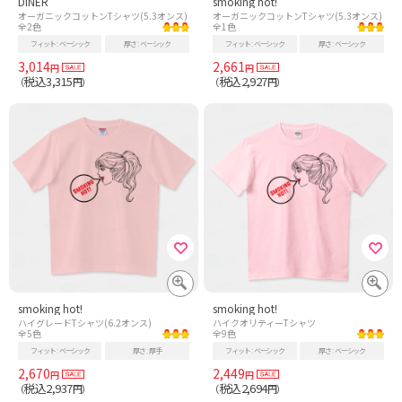
DINER
smoking hot!
オーガニックコットンTシャツ(5.3オンス)
オーガニックコットンTシャツ(5.3オンス)
全2色
全1色
フィット
ベーシック
厚さ
ベーシック
フィット
ベーシック
厚さ
ベーシック
3,014
2,661
円
円
税込3,315
税込2,927
（
円）
（
円）
smoking hot!
smoking hot!
ハイグレードTシャツ(6.2オンス)
ハイクオリティーTシャツ
全5色
全9色
フィット
ベーシック
厚さ
厚手
フィット
ベーシック
厚さ
ベーシック
2,670
2,449
円
円
税込2,937
税込2,694
（
円）
（
円）