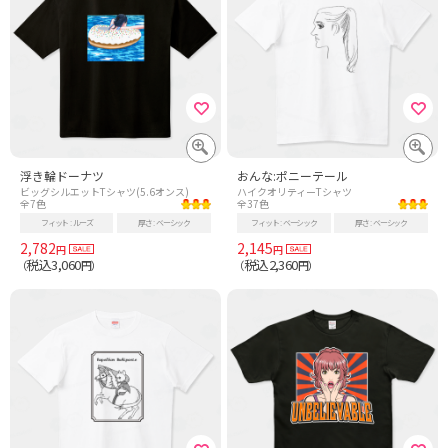
浮き輪ドーナツ
おんな:ポニーテール
ビッグシルエットTシャツ(5.6オンス)
ハイクオリティーTシャツ
全7色
全37色
フィット
ルーズ
厚さ
ベーシック
フィット
ベーシック
厚さ
ベーシック
2,782
2,145
円
円
税込3,060
税込2,360
（
円）
（
円）