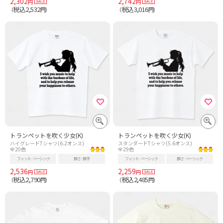
2,302
2,742
円
円
税込2,532
税込3,016
（
円）
（
円）
トランペットを吹く少女(K)
トランペットを吹く少女(K)
ハイグレードTシャツ(6.2オンス)
スタンダードTシャツ(5.6オンス)
全20色
全29色
フィット
ベーシック
厚さ
厚手
フィット
ベーシック
厚さ
ベーシック
2,536
2,259
円
円
税込2,790
税込2,485
（
円）
（
円）