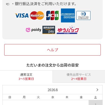
・銀行振込決済をご利用いただけます。
可）
ヘルプ
ただいまの注文から出荷の目安
通常注文
優先出荷サービス
3〜5営業日
2〜4営業日
2026.8
日
月
火
水
木
金
土
1