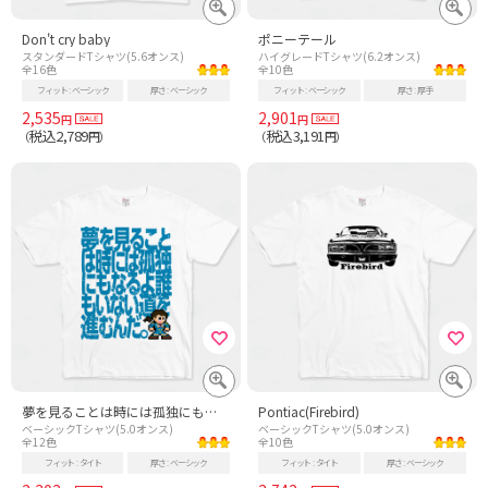
Don't cry baby
ポニーテール
スタンダードTシャツ(5.6オンス)
ハイグレードTシャツ(6.2オンス)
全16色
全10色
フィット
ベーシック
厚さ
ベーシック
フィット
ベーシック
厚さ
厚手
2,535
2,901
円
円
税込2,789
税込3,191
（
円）
（
円）
夢を見ることは時には孤独にもなるよ誰もいない道を進むんだ。
Pontiac(Firebird)
ベーシックTシャツ(5.0オンス)
ベーシックTシャツ(5.0オンス)
全12色
全10色
フィット
タイト
厚さ
ベーシック
フィット
タイト
厚さ
ベーシック