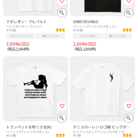
ナポレオン・ブヒパルト
UNBEVIEVABLE
ハイクオリティーTシャツ
ベーシックTシャツ(5.0オンス)
全53色
全24色
フィット
ベーシック
厚さ
ベーシック
フィット
タイト
厚さ
ベーシック
2,604
2,604
円
円
税込2,864
税込2,864
（
円）
（
円）
トランペットを吹く少女(K)
テニスローレン ロゴ紺 ビッグポニー風
ベーシックTシャツ(5.0オンス)
ビッグシルエットTシャツ(5.6オンス)
全10色
全3色