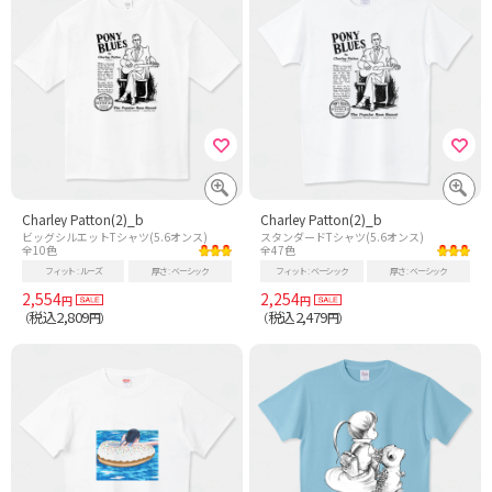
Charley Patton(2)_b
Charley Patton(2)_b
ビッグシルエットTシャツ(5.6オンス)
スタンダードTシャツ(5.6オンス)
全10色
全47色
フィット
ルーズ
厚さ
ベーシック
フィット
ベーシック
厚さ
ベーシック
2,554
2,254
円
円
税込2,809
税込2,479
（
円）
（
円）