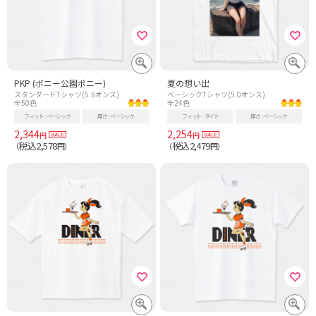
PKP (ポニー公園ポニー)
夏の想い出
スタンダードTシャツ(5.6オンス)
ベーシックTシャツ(5.0オンス)
全50色
全24色
フィット
ベーシック
厚さ
ベーシック
フィット
タイト
厚さ
ベーシック
2,344
2,254
円
円
税込2,578
税込2,479
（
円）
（
円）