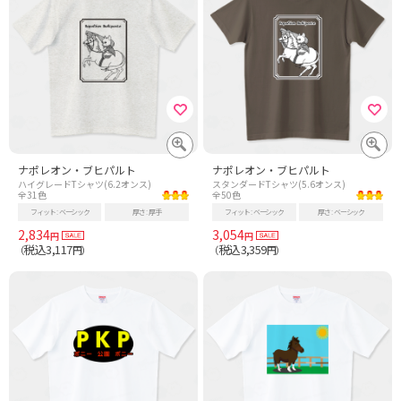
ナポレオン・ブヒパルト
ナポレオン・ブヒパルト
ハイグレードTシャツ(6.2オンス)
スタンダードTシャツ(5.6オンス)
全31色
全50色
フィット
ベーシック
厚さ
厚手
フィット
ベーシック
厚さ
ベーシック
2,834
3,054
円
円
税込3,117
税込3,359
（
円）
（
円）