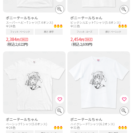
ポニーテールちゃん
ポニーテールちゃん
スーパーヘビーTシャツ(7.4オンス)
ビッグシルエットTシャツ(5.6オンス)
全24色
全11色
フィット
ベーシック
厚さ
厚手
フィット
ルーズ
厚さ
ベーシック
2,384
2,454
円
円
税込2,622
税込2,699
（
円）
（
円）
ポニーテールちゃん
ポニーテールちゃん
ベーシックTシャツ(5.0オンス)
ハイグレードTシャツ(6.2オンス)
全24色
全31色