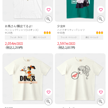
お馬さん!腸出てるよ!
少女M
ベーシックTシャツ(5.0オンス)
ハイクオリティーTシャツ
全24色
全48色
フィット
タイト
厚さ
ベーシック
フィット
ベーシック
厚さ
ベーシック
2,054
2,597
円
円
税込2,259
税込2,857
（
円）
（
円）