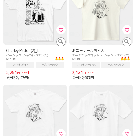
Charley Patton(2)_b
ポニーテールちゃん
ベーシックTシャツ(5.0オンス)
オーガニックコットンTシャツ(5.3オンス)
全22色
全8色
フィット
タイト
厚さ
ベーシック
フィット
ベーシック
厚さ
ベーシック
2,254
2,434
円
円
税込2,479
税込2,677
（
円）
（
円）