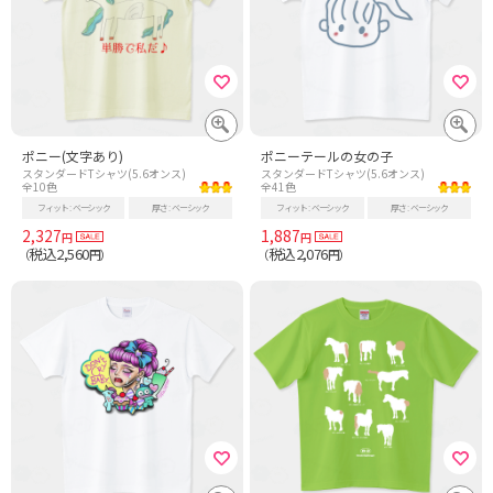
ポニー(文字あり)
ポニーテールの女の子
スタンダードTシャツ(5.6オンス)
スタンダードTシャツ(5.6オンス)
全10色
全41色
フィット
ベーシック
厚さ
ベーシック
フィット
ベーシック
厚さ
ベーシック
2,327
1,887
円
円
税込2,560
税込2,076
（
円）
（
円）