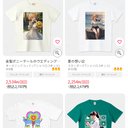
金髪ポニーテールのウエディングドレス
夏の想い出
オーガニックコットンTシャツ(5.3オンス)
スタンダードTシャツ(5.6オンス)
全8色
全50色
フィット
ベーシック
厚さ
ベーシック
フィット
ベーシック
厚さ
ベーシック
2,534
2,254
円
円
税込2,787
税込2,479
（
円）
（
円）