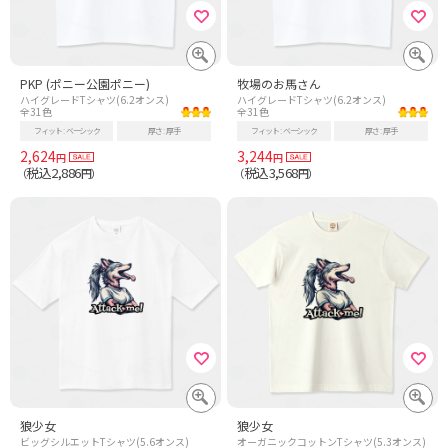
PKP (ポニー公園ポニー)
牧場のお馬さん
ハイグレードTシャツ(6.2オンス)
ハイグレードTシャツ(6.2オンス)
全31色
全31色
フィット
ベーシック
厚さ
厚手
フィット
ベーシック
厚さ
厚手
2,624
3,244
円
円
税込2,886
税込3,568
（
円）
（
円）
狼少女
狼少女
ビッグシルエットTシャツ(5.6オンス)
オーガニックコットンTシャツ(5.3オンス)