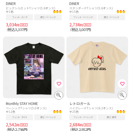
DINER
DINER
ビッグシルエットTシャツ(5.6オンス)
スタンダードTシャツ(5.6オンス)
全1色
全15色
フィット
ルーズ
厚さ
ベーシック
フィット
ベーシック
厚さ
ベーシック
3,034
2,734
円
円
税込3,337
税込3,007
（
円）
（
円）
Monthly STAY HOME
レトロガール
ベーシックTシャツ(5.0オンス)
ハイグレードTシャツ(6.2オンス)
全12色
全25色
フィット
タイト
厚さ
ベーシック
フィット
ベーシック
厚さ
厚手
2,542
2,684
円
円
税込2,796
税込2,952
（
円）
（
円）