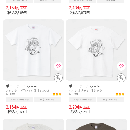
フィット
タイト
厚さ
ベーシック
フィット
ベーシック
厚さ
厚手
2,154
2,434
円
円
税込2,369
税込2,677
（
円）
（
円）
ポニーテールちゃん
ポニーテールちゃん
スタンダードTシャツ(5.6オンス)
ハイクオリティーTシャツ
全50色
全53色
フィット
ベーシック
厚さ
ベーシック
フィット
ベーシック
厚さ
ベーシック
2,154
2,204
円
円
税込2,369
税込2,424
（
円）
（
円）