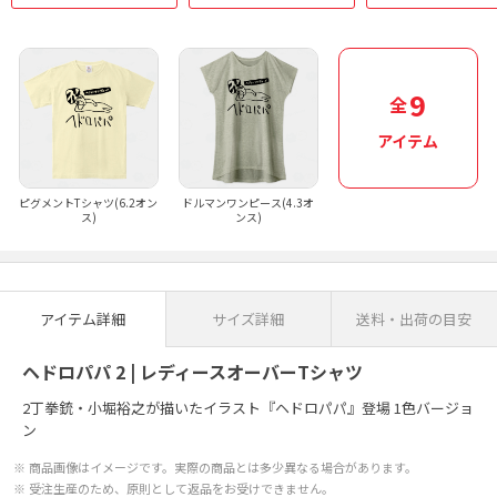
9
全
アイテム
ピグメントTシャツ(6.2オン
ドルマンワンピース(4.3オ
ス)
ンス)
アイテム詳細
サイズ詳細
送料・出荷の目安
ヘドロパパ 2 | レディースオーバーTシャツ
2丁拳銃・小堀裕之が描いたイラスト『ヘドロパパ』登場 1色バージョ
ン
商品画像はイメージです。実際の商品とは多少異なる場合があります。
受注生産のため、原則として返品をお受けできません。