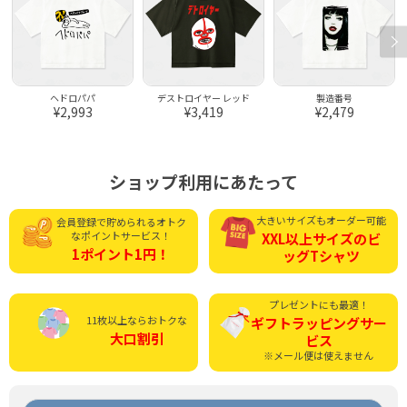
ヘドロパパ
デストロイヤー レッド
製造番号
¥2,993
¥3,419
¥2,479
ショップ利用にあたって
大きいサイズもオーダー可能
会員登録で貯められる
オトク
なポイントサービス！
XXL以上サイズの
ビ
1ポイント1円！
ッグTシャツ
プレゼントにも最適！
11枚以上ならおトクな
ギフトラッピング
サー
大口割引
ビス
※メール便は使えません