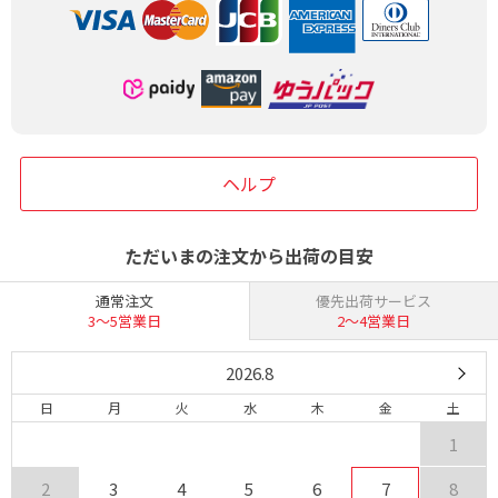
ヘルプ
ただいまの注文から出荷の目安
通常注文
優先出荷サービス
3〜5営業日
2〜4営業日
2026.8
日
月
火
水
木
金
土
1
2
3
4
5
6
7
8