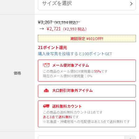
¥3,267
（¥3,594 税込）
¥2,721
（¥2,993 税込）
期間限定 ¥601OFF!!
21
ポイント還元
購入後写真を投稿すると100ポイントGET
メール便対象アイテム
この商品のメール便BOX使用量は
55%
です
価格
現在のメール便BOX使用量：
0
%
大口割引対象外アイテム
送料無料カウント
この商品の送料無料カウントは1点です
あと3点で送料無料
です
※北海道・沖縄地域への宅配便はあと5点で送料無料です