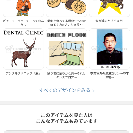
ぎゃーてーぎゃーてーってなん
最中を食べてる最中～もなか
俺が噂のヤブイヌだ!
だよ
orモナカorさいちゅう～
デンタルクリニック「鹿」
踊り場に華やかな光～それは
卒業写真の黒澤コリン～中学
ダンスフロア～
生編～
すべてのデザインをみる
このアイテムを見た人は
こんなアイテムもみています