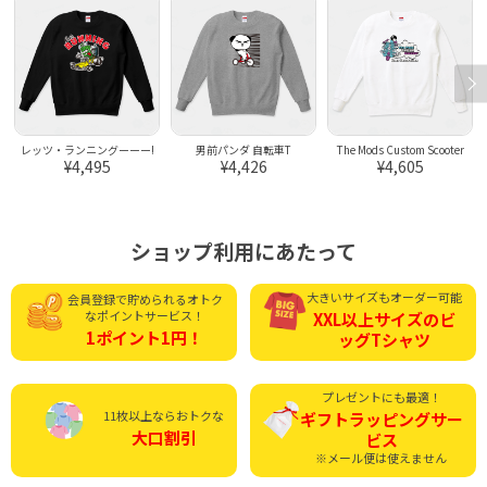
レッツ・ランニングーーー!
男前パンダ 自転車T
The Mods Custom Scooter
¥4,495
¥4,426
¥4,605
ショップ利用にあたって
大きいサイズもオーダー可能
会員登録で貯められる
オトク
なポイントサービス！
XXL以上サイズの
ビ
1ポイント1円！
ッグTシャツ
プレゼントにも最適！
11枚以上ならおトクな
ギフトラッピング
サー
大口割引
ビス
※メール便は使えません