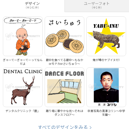
デザイン
ユーザーフォト
（全141件）
（全1件）
ぎゃーてーぎゃーてーってなん
最中を食べてる最中～もなか
俺が噂のヤブイヌだ!
だよ
orモナカorさいちゅう～
デンタルクリニック「鹿」
踊り場に華やかな光～それは
卒業写真の黒澤コリン～中学
ダンスフロア～
生編～
すべてのデザインをみる