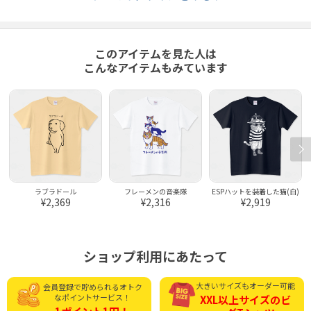
このアイテムを見た人は
こんなアイテムもみています
ラブラドール
フレーメンの音楽隊
ESPハットを装着した猫(白)
¥2,369
¥2,316
¥2,919
ショップ利用にあたって
大きいサイズもオーダー可能
会員登録で貯められる
オトク
なポイントサービス！
XXL以上サイズの
ビ