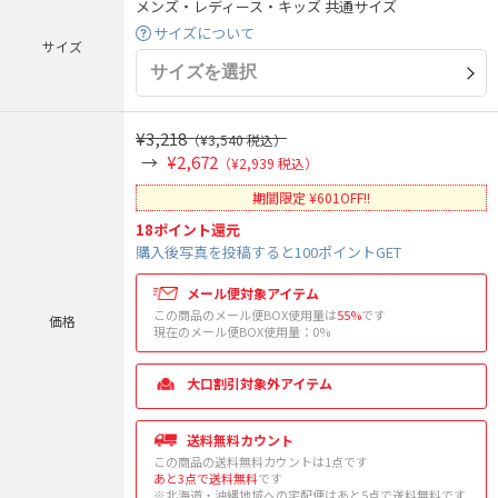
メンズ・レディース・キッズ 共通サイズ
サイズについて
サイズ
¥3,218
（¥3,540 税込）
¥2,672
（¥2,939 税込）
期間限定 ¥601OFF!!
18
ポイント還元
購入後写真を投稿すると100ポイントGET
メール便対象アイテム
この商品のメール便BOX使用量は
55%
です
価格
現在のメール便BOX使用量：
0
%
大口割引対象外アイテム
送料無料カウント
この商品の送料無料カウントは1点です
あと3点で送料無料
です
※北海道・沖縄地域への宅配便はあと5点で送料無料です