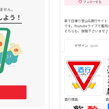
フォローする
ません。
しよう！
車で日帰り登山&酒行サイト
です。Youtubeライブで
そちらも、御覧下さいませ♪
デザイン
（全5件）
酒行標識
酒