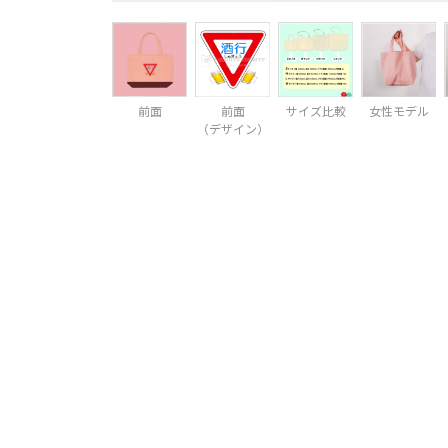
前面
前面
サイズ比較
女性モデル
（デザイン）