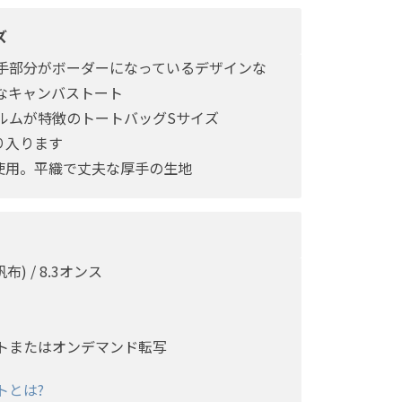
ズ
手部分がボーダーになっているデザインな
なキャンバストート
ルムが特徴のトートバッグSサイズ
り入ります
を使用。平織で丈夫な厚手の生地
) / 8.3オンス
トまたはオンデマンド転写
トとは?