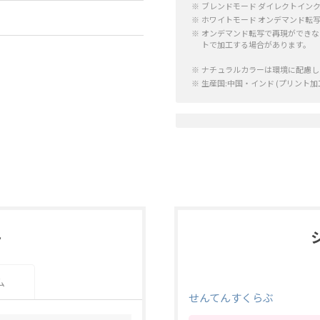
ブレンドモード ダイレクトインク
ホワイトモード オンデマンド転写(
オンデマンド転写で再現ができな
トで加工する場合があります。
ナチュラルカラーは環境に配慮し
生産国:中国・インド (プリント
ト
ム
せんてんすくらぶ