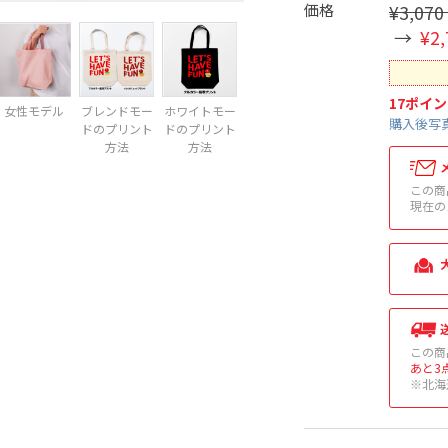
価格
¥3,070
¥2,
17
ポイン
女性モデル
ブレンドモー
ホワイトモー
購入後写真
ドのプリント
ドのプリント
方法
方法
この商
現在の
この商
あと3
※北海