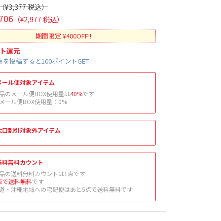
（¥3,377 税込）
706
（¥2,977 税込）
期間限定 ¥400OFF!!
ト還元
を投稿すると100ポイントGET
メール便対象アイテム
品のメール便BOX使用量は
40%
です
メール便BOX使用量：
0
%
大口割引対象外アイテム
送料無料カウント
品の送料無料カウントは1点です
点で送料無料
です
道・沖縄地域への宅配便はあと5点で送料無料です