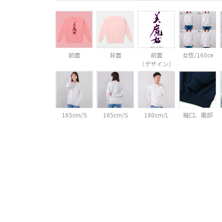
前面
背面
前面
女性/160㎝
（デザイン）
165cm/S
165cm/S
180cm/L
袖口、裾部