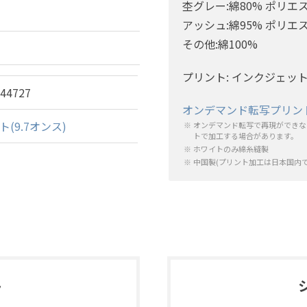
杢グレー:綿80% ポリエ
アッシュ:綿95% ポリエ
その他:綿100%
プリント: インクジェッ
644727
オンデマンド転写プリン
(9.7オンス)
オンデマンド転写で再現ができな
トで加工する場合があります。
ホワイトのみ綿糸縫製
中国製(プリント加工は日本国内で
ト