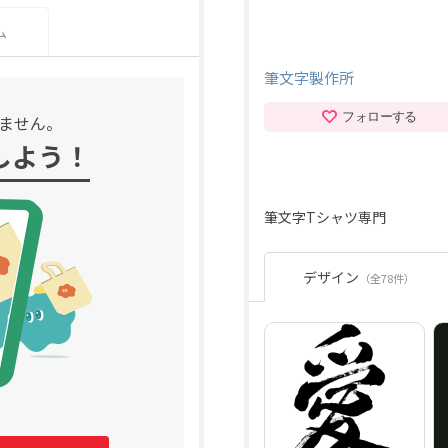
ム
筆文字製作所
フォローする
ません。
しよう！
筆文字Tシャツ専門
デザイン
（全78件）