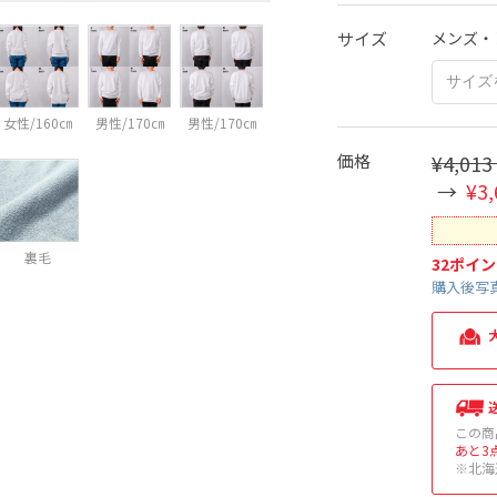
サイズ
メンズ・
女性/160㎝
男性/170㎝
男性/170㎝
価格
¥4,013
¥3,
裏毛
32
ポイン
購入後写真
この商
あと3
※北海