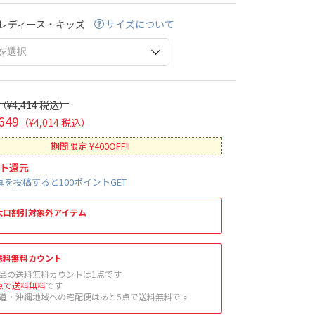
レディース・キッズ
サイズについて
（¥4,414 税込）
649
（¥4,014 税込）
期間限定 ¥400OFF!!
ト還元
を投稿すると100ポイントGET
大口割引対象外アイテム
送料無料カウント
品の送料無料カウントは1点です
点で送料無料
です
道・沖縄地域への宅配便はあと5点で送料無料です