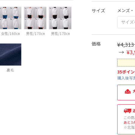
サイズ
メンズ・
女性/160㎝
男性/170㎝
男性/170㎝
価格
¥4,313
¥3,
裏毛
35
ポイン
購入後写真
この商
あと3
※北海