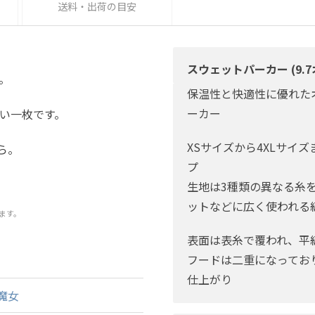
送料・出荷の目安
スウェットパーカー (9.7
。
保温性と快適性に優れた
ーカー
い一枚です。
XSサイズから4XLサイ
ちら。
プ
生地は3種類の異なる糸
ットなどに広く使われる
ます。
表面は表糸で覆われ、平
フードは二重になってお
仕上がり
魔女