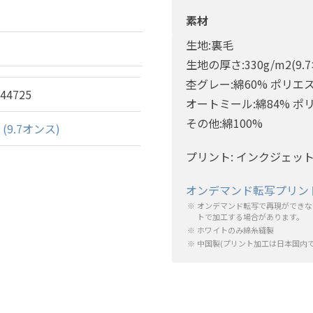
素材
生地:裏毛
生地の厚さ:330g/m2(9.
杢グレー:綿60% ポリエ
644725
オートミール:綿84% ポ
その他:綿100%
9.7オンス)
プリント: インクジェッ
オンデマンド転写プリン
オンデマンド転写で再現ができな
トで加工する場合があります。
ホワイトのみ綿糸縫製
中国製(プリント加工は日本国内で