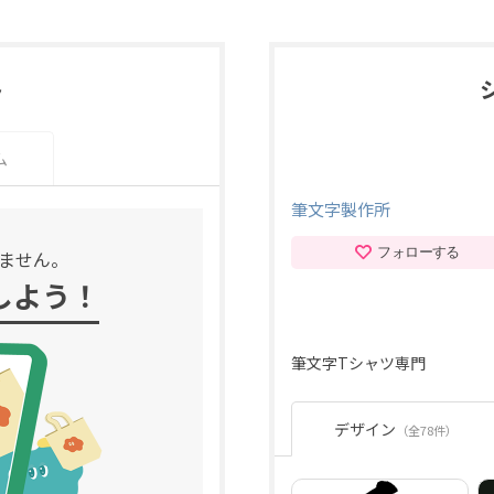
ト
ム
筆文字製作所
フォローする
ません。
しよう！
筆文字Tシャツ専門
デザイン
（全78件）