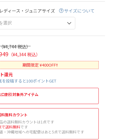
レディース・ジュニアサイズ
サイズについて
（¥4,744 税込）
949
（¥4,344 税込）
期間限定 ¥400OFF!!
ト還元
を投稿すると100ポイントGET
大口割引対象外アイテム
送料無料カウント
品の送料無料カウントは1点です
点で送料無料
です
道・沖縄地域への宅配便はあと5点で送料無料です