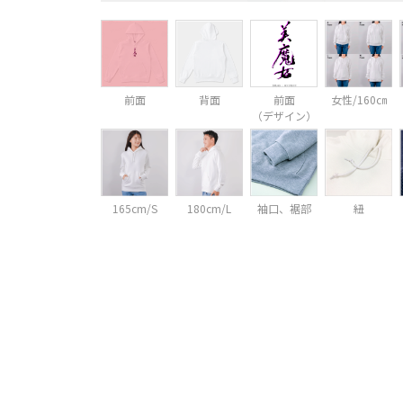
前面
背面
前面
女性/160㎝
（デザイン）
165cm/S
180cm/L
袖口、裾部
紐