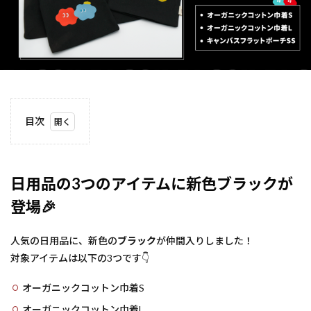
目次
1
日用
品の
3つ
日用品の3つのアイテムに新色ブラックが
のア
登場
イテ
🎉
ムに
新色
人気の日用品に、新色の
ブラ
ブラック
が仲間入りしました！
ック
対象アイテムは以下の3つです👇
が登
場🎉
オーガニックコットン巾着S
1.1
オーガニックコットン巾着L