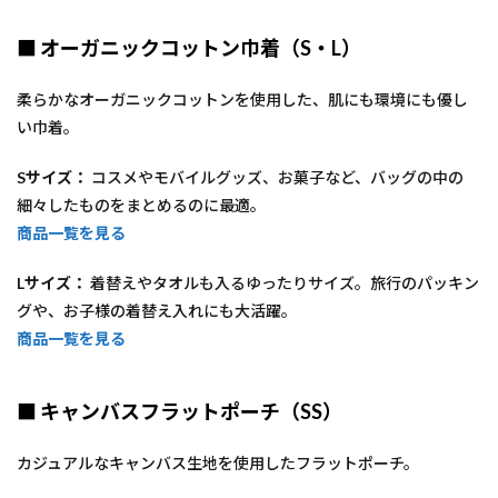
ドで
のプ
リン
■ オーガニックコットン巾着（S・L）
トが
可能
柔らかなオーガニックコットンを使用した、肌にも環境にも優し
に🎉
い巾着。
Sサイズ：
コスメやモバイルグッズ、お菓子など、バッグの中の
細々したものをまとめるのに最適。
商品一覧を見る
Lサイズ：
着替えやタオルも入るゆったりサイズ。旅行のパッキン
グや、お子様の着替え入れにも大活躍。
商品一覧を見る
■ キャンバスフラットポーチ（SS）
カジュアルなキャンバス生地を使用したフラットポーチ。