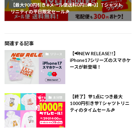
【最大900円引き➕メール便送料0円‼️🚚💨】Tシャツト
リニティの平日限定セール🎉
関連する記事
【📢NEW RELEASE!!】
リリース
iPhone17シリーズのスマホケ
ースが新登場！
【終了】🎊1点につき最大
未分類
1000円引き🎊Tシャツトリニ
ティのタイムセール🎉