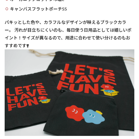
■ オ
ーガ
キャンバスフラットポーチSS
ニッ
クコ
パキッとした色や、カラフルなデザインが映えるブラックカラ
ット
ン巾
ー。 汚れが目立ちにくいのも、毎日使う日用品としては嬉しいポ
着
イント！サイズが異なるので、用途に合わせて使い分けるのもお
（S・
すすめです❣️
L）
1.2
■ キ
ャンバ
スフラ
ットポ
ーチ
（SS）
2
ナチ
ュラ
ルも
ホワ
イト
モー